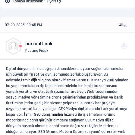
Konuyu Okuyanlar:
1 Ziyaretçi
07-23-2025, 08:45 PM
#1
burcualtinok
Posting Freak
Dijital dünyanın hızla değişen dinamiklerine uyum sağlamak markalar
için büyük bir fırsat ve aynı zamanda zorluk oluşturuyor. Bu
noktada
İzmir dijital ajans
olarak hizmet veren CEK Medya 2018 yılından
bu yana markaların dijitalde sürdürülebilir bir kimlik kazanmasına
yönelik yaratıcı ve stratejik çözümler üretiyor. Web tasarımından
sosyal medya yönetimine drone çekimlerinden prodüksiyon ve içerik
üretimine kadar geniş bir hizmet yelpazesi sunarak her projeye
özgünlük ve tutku ile yaklaşan CEK Medya dijital alanda fark yaratmayı
başarıyor.
İzmir SEO danışmanlığı
hizmeti ile işletmelerin arama
motorlarında daha görünür olmasını sağlayan CEK Medya dijital
dünyada başarılı olmanın anahtarının doğru stratejilerle ilerlemek
olduğuna inanıyor. SEO (Arama Motoru Optimizasyonu) süreci bir web