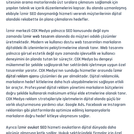
sitesinin arama motorlarında üst sıralara çıkmasını sağlamak için
yapılan teknik ve içerik düzenlemelerini kapsar. Bu alanda uzmanlaşmış
ekibiyle İzmir SEO danışmanlığı hizmeti vererek müşterilerinin dijital
alandaki rekabette ön plana çıkmalarını hedefler.
İzmir merkezli CEK Medya yalnızca SEO konusunda değil aynı
zamanda
İzmir web tasarım
alanında da müşteri odaklı çözümler
üretmektedir. Modern ve kullanıcı dostu web tasarımları markaların
dijitaldeki ilk izlenimlerini pekiştirmelerine olanak tanır. Web tasarımı
yalnızca görsel estetik değil aynı zamanda işlevsellik ve kullanıcı
deneyimini ön planda tutan bir süreçtir. CEK Medya bu dengeyi
mükemmel bir şekilde sağlayarak her sektördeki işletmeye uygun özel
tasarımlar yaratır. CEK Medya'nın sunduğu hizmetler arasında
İzmir
dijital reklam ajansı
çözümleri de yer almaktadır. Dijital reklamcılık,
markaların hedef kitlelerine daha hızlı ulaşabilmelerini sağlayan etkili
bir araçtır. Profesyonel dijital reklam yönetimi markaların bütçelerini
doğru şekilde kullanarak maksimum etkiyi elde etmelerine olanak tanır.
CEK Medya reklam stratejileriyle işletmelerin dijital alanda güçlü bir
varlık oluşturmasına yardımcı olur. Google Ads, Facebook ve Instagram
reklamları gibi platformlarda optimize edilmiş kampanyalarla
markaların doğru hedef kitleye ulaşmasını sağlar.
Ayrıca
İzmir avukat SEO
hizmeti avukatların dijital dünyada daha
görünür olmasına katkı sağlar. Hukuk sektöründeki firmalar için özel