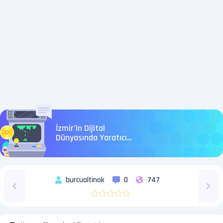
İzmir’in Dijital
Dünyasında Yaratıcı
Dijital Çözümler
burcualtinok
0
747