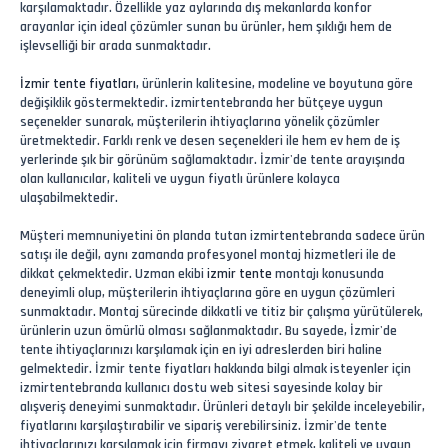
karşılamaktadır. Özellikle yaz aylarında dış mekanlarda konfor
arayanlar için ideal çözümler sunan bu ürünler, hem şıklığı hem de
işlevselliği bir arada sunmaktadır.
İzmir tente fiyatları
, ürünlerin kalitesine, modeline ve boyutuna göre
değişiklik göstermektedir. izmirtentebranda her bütçeye uygun
seçenekler sunarak, müşterilerin ihtiyaçlarına yönelik çözümler
üretmektedir. Farklı renk ve desen seçenekleri ile hem ev hem de iş
yerlerinde şık bir görünüm sağlamaktadır. İzmir'de tente arayışında
olan kullanıcılar, kaliteli ve uygun fiyatlı ürünlere kolayca
ulaşabilmektedir.
Müşteri memnuniyetini ön planda tutan izmirtentebranda sadece ürün
satışı ile değil, aynı zamanda profesyonel montaj hizmetleri ile de
dikkat çekmektedir. Uzman ekibi
izmir tente
montajı konusunda
deneyimli olup, müşterilerin ihtiyaçlarına göre en uygun çözümleri
sunmaktadır. Montaj sürecinde dikkatli ve titiz bir çalışma yürütülerek,
ürünlerin uzun ömürlü olması sağlanmaktadır. Bu sayede, İzmir'de
tente ihtiyaçlarınızı karşılamak için en iyi adreslerden biri haline
gelmektedir. İzmir tente fiyatları hakkında bilgi almak isteyenler için
izmirtentebranda kullanıcı dostu web sitesi sayesinde kolay bir
alışveriş deneyimi sunmaktadır. Ürünleri detaylı bir şekilde inceleyebilir,
fiyatlarını karşılaştırabilir ve sipariş verebilirsiniz. İzmir'de tente
ihtiyaçlarınızı karşılamak için firmayı ziyaret etmek, kaliteli ve uygun