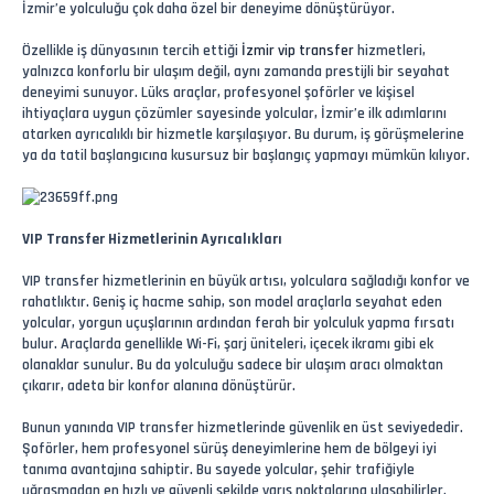
İzmir’e yolculuğu çok daha özel bir deneyime dönüştürüyor.
Özellikle iş dünyasının tercih ettiği
İzmir vip transfer
hizmetleri,
yalnızca konforlu bir ulaşım değil, aynı zamanda prestijli bir seyahat
deneyimi sunuyor. Lüks araçlar, profesyonel şoförler ve kişisel
ihtiyaçlara uygun çözümler sayesinde yolcular, İzmir’e ilk adımlarını
atarken ayrıcalıklı bir hizmetle karşılaşıyor. Bu durum, iş görüşmelerine
ya da tatil başlangıcına kusursuz bir başlangıç yapmayı mümkün kılıyor.
VIP Transfer Hizmetlerinin Ayrıcalıkları
VIP transfer hizmetlerinin en büyük artısı, yolculara sağladığı konfor ve
rahatlıktır. Geniş iç hacme sahip, son model araçlarla seyahat eden
yolcular, yorgun uçuşlarının ardından ferah bir yolculuk yapma fırsatı
bulur. Araçlarda genellikle Wi-Fi, şarj üniteleri, içecek ikramı gibi ek
olanaklar sunulur. Bu da yolculuğu sadece bir ulaşım aracı olmaktan
çıkarır, adeta bir konfor alanına dönüştürür.
Bunun yanında VIP transfer hizmetlerinde güvenlik en üst seviyededir.
Şoförler, hem profesyonel sürüş deneyimlerine hem de bölgeyi iyi
tanıma avantajına sahiptir. Bu sayede yolcular, şehir trafiğiyle
uğraşmadan en hızlı ve güvenli şekilde varış noktalarına ulaşabilirler.