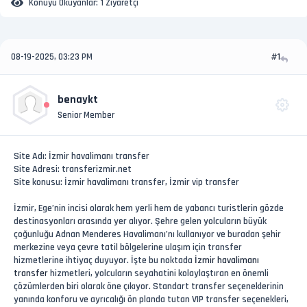
Konuyu Okuyanlar:
1 Ziyaretçi
08-19-2025, 03:23 PM
#1
benaykt
Senior Member
Site Adı: İzmir havalimanı transfer
Site Adresi: transferizmir.net
Site konusu: İzmir havalimanı transfer, İzmir vip transfer
İzmir, Ege’nin incisi olarak hem yerli hem de yabancı turistlerin gözde
destinasyonları arasında yer alıyor. Şehre gelen yolcuların büyük
çoğunluğu Adnan Menderes Havalimanı’nı kullanıyor ve buradan şehir
merkezine veya çevre tatil bölgelerine ulaşım için transfer
hizmetlerine ihtiyaç duyuyor. İşte bu noktada
İzmir havalimanı
transfer
hizmetleri, yolcuların seyahatini kolaylaştıran en önemli
çözümlerden biri olarak öne çıkıyor. Standart transfer seçeneklerinin
yanında konforu ve ayrıcalığı ön planda tutan VIP transfer seçenekleri,