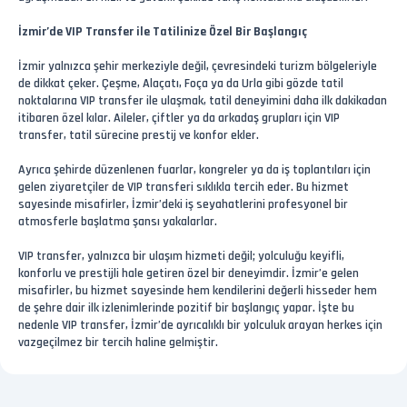
İzmir’de VIP Transfer ile Tatilinize Özel Bir Başlangıç
İzmir yalnızca şehir merkeziyle değil, çevresindeki turizm bölgeleriyle
de dikkat çeker. Çeşme, Alaçatı, Foça ya da Urla gibi gözde tatil
noktalarına VIP transfer ile ulaşmak, tatil deneyimini daha ilk dakikadan
itibaren özel kılar. Aileler, çiftler ya da arkadaş grupları için VIP
transfer, tatil sürecine prestij ve konfor ekler.
Ayrıca şehirde düzenlenen fuarlar, kongreler ya da iş toplantıları için
gelen ziyaretçiler de VIP transferi sıklıkla tercih eder. Bu hizmet
sayesinde misafirler, İzmir’deki iş seyahatlerini profesyonel bir
atmosferle başlatma şansı yakalarlar.
VIP transfer, yalnızca bir ulaşım hizmeti değil; yolculuğu keyifli,
konforlu ve prestijli hale getiren özel bir deneyimdir. İzmir’e gelen
misafirler, bu hizmet sayesinde hem kendilerini değerli hisseder hem
de şehre dair ilk izlenimlerinde pozitif bir başlangıç yapar. İşte bu
nedenle VIP transfer, İzmir’de ayrıcalıklı bir yolculuk arayan herkes için
vazgeçilmez bir tercih haline gelmiştir.