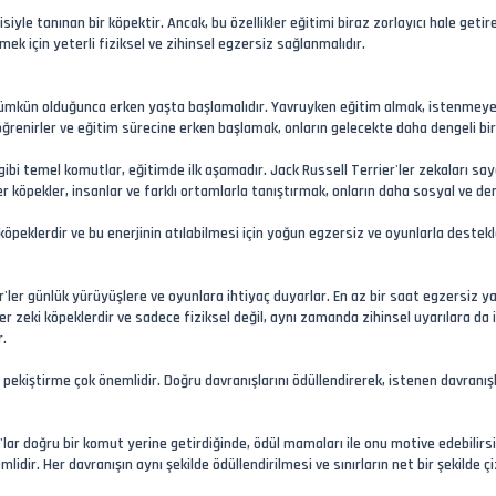
siyle tanınan bir köpektir. Ancak, bu özellikler eğitimi biraz zorlayıcı hale getire
ek için yeterli fiziksel ve zihinsel egzersiz sağlanmalıdır.
 mümkün olduğunca erken yaşta başlamalıdır. Yavruyken eğitim almak, istenmeye
a öğrenirler ve eğitim sürecine erken başlamak, onların gelecekte daha dengeli bir
 gibi temel komutlar, eğitimde ilk aşamadır. Jack Russell Terrier'ler zekaları sa
 köpekler, insanlar ve farklı ortamlarla tanıştırmak, onların daha sosyal ve den
ik köpeklerdir ve bu enerjinin atılabilmesi için yoğun egzersiz ve oyunlarla deste
r'ler günlük yürüyüşlere ve oyunlara ihtiyaç duyarlar. En az bir saat egzersiz ya
ler zeki köpeklerdir ve sadece fiziksel değil, aynı zamanda zihinsel uyarılara d
r.
 pekiştirme çok önemlidir. Doğru davranışlarını ödüllendirerek, istenen davranışl
lar doğru bir komut yerine getirdiğinde, ödül mamaları ile onu motive edebilirsi
emlidir. Her davranışın aynı şekilde ödüllendirilmesi ve sınırların net bir şekilde