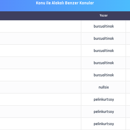
Konu ile Alakalı Benzer Konular
Yazar
burcualtinok
burcualtinok
burcualtinok
burcualtinok
burcualtinok
nullsix
pelinkurtsoy
pelinkurtsoy
pelinkurtsoy