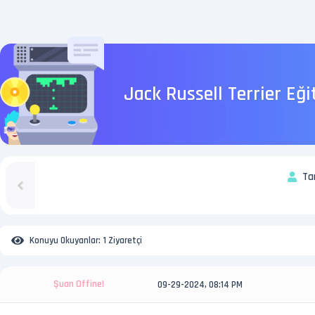
Jack Russell Terrier Eğit
Ta
Konuyu Okuyanlar:
1 Ziyaretçi
Şuan Offine!
09-29-2024, 08:14 PM