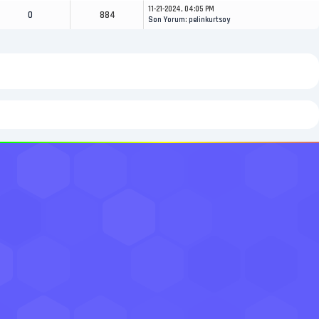
11-21-2024, 04:05 PM
0
884
Son Yorum
:
pelinkurtsoy