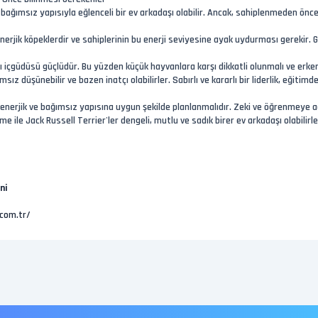
e bağımsız yapısıyla eğlenceli bir ev arkadaşı olabilir. Ancak, sahiplenmeden önce 
 enerjik köpeklerdir ve sahiplerinin bu enerji seviyesine ayak uydurması gerekir. 
cı içgüdüsü güçlüdür. Bu yüzden küçük hayvanlara karşı dikkatli olunmalı ve erke
z düşünebilir ve bazen inatçı olabilirler. Sabırlı ve kararlı bir liderlik, eğitimd
 enerjik ve bağımsız yapısına uygun şekilde planlanmalıdır. Zeki ve öğrenmeye açı
me ile Jack Russell Terrier'ler dengeli, mutlu ve sadık birer ev arkadaşı olabilirle
ni
com.tr/