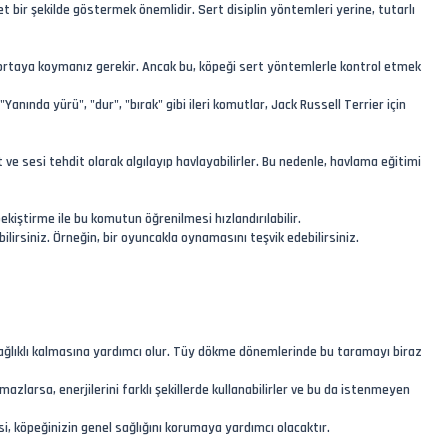
 net bir şekilde göstermek önemlidir. Sert disiplin yöntemleri yerine, tutarlı
lde ortaya koymanız gerekir. Ancak bu, köpeği sert yöntemlerle kontrol etmek
"Yanında yürü", "dur", "bırak" gibi ileri komutlar, Jack Russell Terrier için
et ve sesi tehdit olarak algılayıp havlayabilirler. Bu nedenle, havlama eğitimi
kiştirme ile bu komutun öğrenilmesi hızlandırılabilir.
lirsiniz. Örneğin, bir oyuncakla oynamasını teşvik edebilirsiniz.
sağlıklı kalmasına yardımcı olur. Tüy dökme dönemlerinde bu taramayı biraz
azlarsa, enerjilerini farklı şekillerde kullanabilirler ve bu da istenmeyen
esi, köpeğinizin genel sağlığını korumaya yardımcı olacaktır.