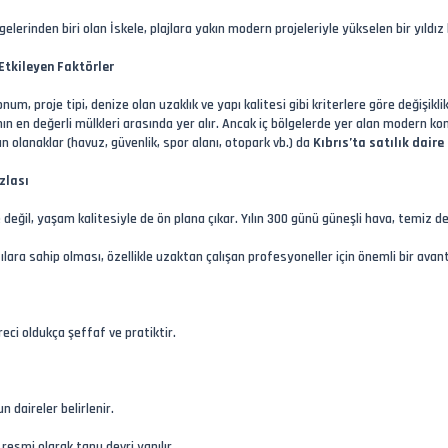
gelerinden biri olan İskele, plajlara yakın modern projeleriyle yükselen bir yıldız 
 Etkileyen Faktörler
um, proje tipi, denize olan uzaklık ve yapı kalitesi gibi kriterlere göre değişikli
nın en değerli mülkleri arasında yer alır. Ancak iç bölgelerde yer alan modern ko
n olanaklar (havuz, güvenlik, spor alanı, otopark vb.) da
Kıbrıs’ta satılık daire
zlası
değil, yaşam kalitesiyle de ön plana çıkar. Yılın 300 günü güneşli hava, temiz den
tılara sahip olması, özellikle uzaktan çalışan profesyoneller için önemli bir avant
eci oldukça şeffaf ve pratiktir.
 daireler belirlenir.
resmi olarak tapu devri yapılır.