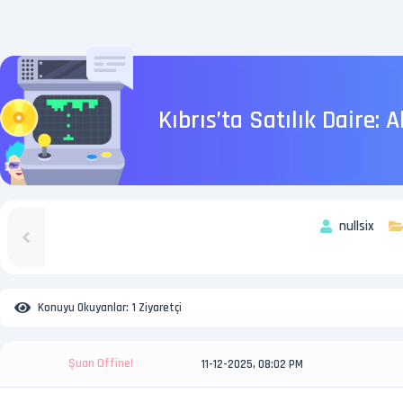
Kıbrıs’ta Satılık Daire:
nullsix
Konuyu Okuyanlar:
1 Ziyaretçi
Şuan Offine!
11-12-2025, 08:02 PM