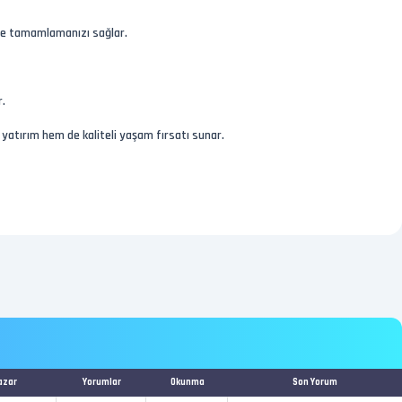
le tamamlamanızı sağlar.
r.
 yatırım hem de kaliteli yaşam fırsatı sunar.
azar
Yorumlar
Okunma
Son Yorum