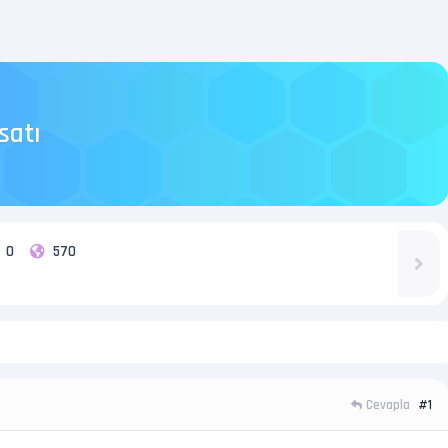
satı
0
570
Cevapla
#1