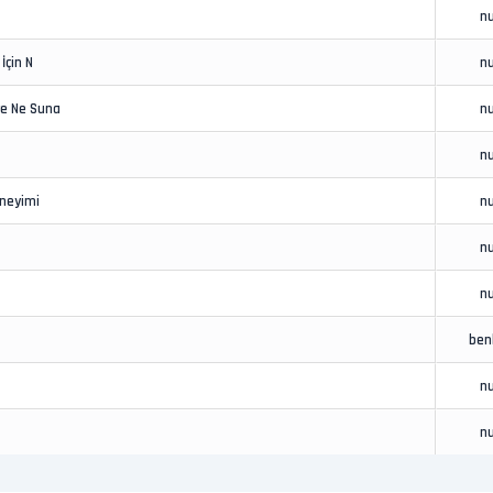
nu
İçin N
nu
re Ne Suna
nu
nu
eneyimi
nu
nu
nu
ben
nu
nu