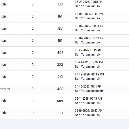
06-22-2026, 09:18 PM
llsix
0
133
Son Yorum
:
nullsix
06-04-2026, 10:09 PM
llsix
0
161
Son Yorum
:
nullsix
06-04-2026, 09:33 PM
llsix
0
187
Son Yorum
:
nullsix
06-04-2026, 08:59 PM
llsix
0
161
Son Yorum
:
nullsix
05-25-2026, 10:15 AM
llsix
0
407
Son Yorum
:
nullsix
05-20-2026, 08:18 PM
llsix
0
323
Son Yorum
:
nullsix
04-18-2026, 09:48 PM
llsix
0
413
Son Yorum
:
nullsix
04-16-2026, 10:11 PM
benim
0
406
Son Yorum
:
benbenim
03-11-2026, 07:19 AM
llsix
0
509
Son Yorum
:
nullsix
02-19-2026, 09:57 AM
llsix
0
591
Son Yorum
:
nullsix