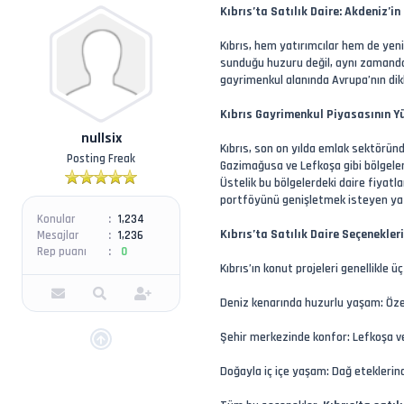
Kıbrıs’ta Satılık Daire: Akdeniz’i
Kıbrıs, hem yatırımcılar hem de yeni 
sunduğu huzuru değil, aynı zamanda 
gayrimenkul alanında Avrupa’nın dik
Kıbrıs Gayrimenkul Piyasasının Yü
nullsix
Kıbrıs, son on yılda emlak sektöründe
Posting Freak
Gazimağusa ve Lefkoşa gibi bölgel
Üstelik bu bölgelerdeki daire fiyatl
portföyünü genişletmek isteyen yatır
Konular
1,234
Kıbrıs’ta Satılık Daire Seçenekle
Mesajlar
1,236
Rep puanı
0
Kıbrıs’ın konut projeleri genellikle 
Deniz kenarında huzurlu yaşam: Özell
Şehir merkezinde konfor: Lefkoşa ve
Doğayla iç içe yaşam: Dağ eteklerind