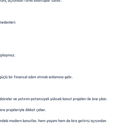
anç açısından farklı avantajlar sunar.
nedenleri:
rşılaşmaz.
üçlü bir finansal adım atmak anlamına gelir.
daireler ve yatırım potansiyeli yüksek konut projeleri ile öne çıkar.
re projeleriyle dikkat çeker.
ezindeki modern konutlar, hem yaşam hem de kira getirisi açısından