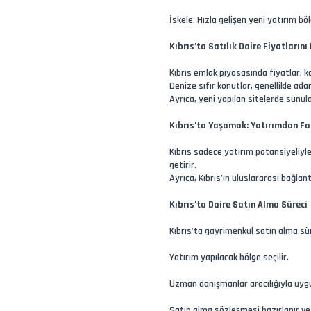
İskele: Hızla gelişen yeni yatırım böl
Kıbrıs’ta Satılık Daire Fiyatlarını
Kıbrıs emlak piyasasında fiyatlar, kon
Denize sıfır konutlar, genellikle ada
Ayrıca, yeni yapılan sitelerde sunula
Kıbrıs’ta Yaşamak: Yatırımdan Fa
Kıbrıs sadece yatırım potansiyeliyle 
getirir.
Ayrıca, Kıbrıs’ın uluslararası bağlan
Kıbrıs’ta Daire Satın Alma Süreci
Kıbrıs’ta gayrimenkul satın alma sür
Yatırım yapılacak bölge seçilir.
Uzman danışmanlar aracılığıyla uygun
Satın alma sözleşmesi hazırlanır ve 