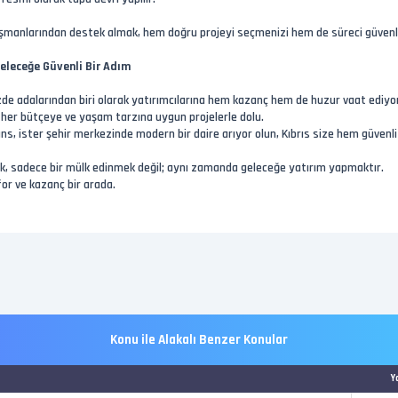
ışmanlarından destek almak, hem doğru projeyi seçmenizi hem de süreci güven
 Geleceğe Güvenli Bir Adım
özde adalarından biri olarak yatırımcılarına hem kazanç hem de huzur vaat ediyo
 her bütçeye ve yaşam tarzına uygun projelerle dolu.
ans, ister şehir merkezinde modern bir daire arıyor olun, Kıbrıs size hem güvenli
mak, sadece bir mülk edinmek değil; aynı zamanda geleceğe yatırım yapmaktır.
for ve kazanç bir arada.
Konu ile Alakalı Benzer Konular
Y