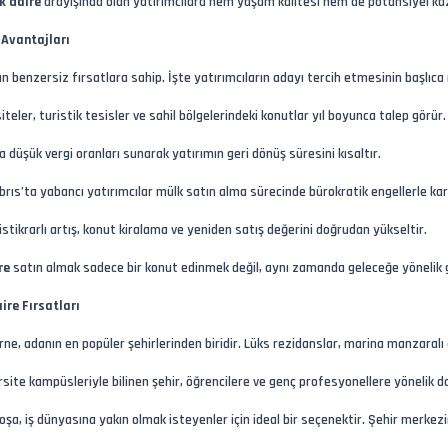
ık daire
arayışında olan yatırımcılara hem yaşam kalitesi hem de potansiyel kaz
 Avantajları
an benzersiz fırsatlara sahip. İşte yatırımcıların adayı tercih etmesinin başlıca 
siteler, turistik tesisler ve sahil bölgelerindeki konutlar yıl boyunca talep görür.
ra düşük vergi oranları sunarak yatırımın geri dönüş süresini kısaltır.
Kıbrıs’ta yabancı yatırımcılar mülk satın alma sürecinde bürokratik engellerle ka
stikrarlı artış, konut kiralama ve yeniden satış değerini doğrudan yükseltir.
re
satın almak sadece bir konut edinmek değil, aynı zamanda geleceğe yönelik g
ire Fırsatları
irne, adanın en popüler şehirlerinden biridir. Lüks rezidanslar, marina manzaralı 
ite kampüsleriyle bilinen şehir, öğrencilere ve genç profesyonellere yönelik dai
koşa, iş dünyasına yakın olmak isteyenler için ideal bir seçenektir. Şehir merk