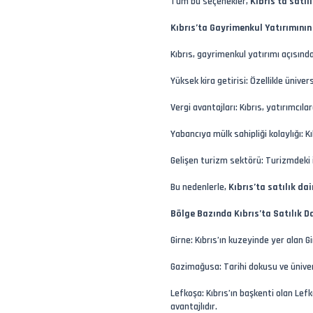
Tüm bu seçenekler,
Kıbrıs’ta satıl
Kıbrıs’ta Gayrimenkul Yatırımının
Kıbrıs, gayrimenkul yatırımı açısınd
Yüksek kira getirisi: Özellikle üniver
Vergi avantajları: Kıbrıs, yatırımcıla
Yabancıya mülk sahipliği kolaylığı: 
Gelişen turizm sektörü: Turizmdeki i
Bu nedenlerle,
Kıbrıs’ta satılık dai
Bölge Bazında Kıbrıs’ta Satılık Da
Girne: Kıbrıs’ın kuzeyinde yer alan G
Gazimağusa: Tarihi dokusu ve ünivers
Lefkoşa: Kıbrıs’ın başkenti olan Lef
avantajlıdır.