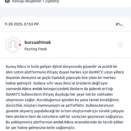
Konuyu Okuyanlar:
1 Ziyaretçi
11-28-2025, 07:53 PM
#1
burcualtinok
Posting Freak
Kuzey Kıbrıs’ın hızla gelişen dijital dünyasında güvenilir ve pratik bir
alım satım platformuna ihtiyaç duyan herkes için ilanKKTC uzun yıllara
dayanan deneyimi ve güçlü topluluk yapısıyla öne çıkan bir merkez
haline gelmiştir. Sadece sıfır veya ikinci el ürünlerin değil aynı
zamanda
Kıbrıs emlak
kategorisindeki ilanların da giderek arttığı
ilanKKTC kullanıcıların ihtiyaç duyduğu her şeye tek bir noktadan
ulaşmasını sağlar. Kurulduğumuz günden bu yana temel önceliğimiz;
dürüstlük, müşteri memnuniyeti ve şeffaflıktır. Kullanıcılarımızın
güvenle alışveriş yapabileceği bir ortam oluşturmak için sürekli çalışıyor
hem alıcıların hem de satıcıların adil bir süreçten geçmesini sağlıyoruz.
Bu yaklaşımımız platformun
emlak Kıbrıs
aramalarında da tercih edilen
bir yer haline gelmesine katkı sağlamıştır.