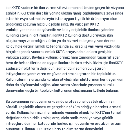
ilanKKTC sadece bir ilan verme sitesi olmanın ötesine geçen bir vizyona
sahiptir. KKTC’nin dört bir yanına ulaşan geniş topluluğumuz sayesinde
ister bir eşya satmak isteyin ister uygun fiyatlı bir ürün arıyor olun
aradığınız çözüme hızla ulaşabilirsiniz. Bu yaklaşım
KKTC
emlak
piyasasında da güvenilir ve kolay erişilebilir ilanlara yönelen
kullanıcı sayısını artırmıştır. ilanKKTC kullanıcı dostu arayüzü ilan
oluşturmayı ve aradığınız ürün ya da hizmete ulaşmayı son derece
kolay hale getirir. Emlak kategorisinde ev, arsa, iş yeri veya yazlık gibi
birçok seçenek sunarak
emlak KKTC
arayışında olanlara geniş bir
yelpaze sağlar. Böylece kullanıcılarımız hem zamandan tasarruf eder
hem de beklentilerine en uygun ilanlara hızlıca erişir. Bizim için ilanKKTC
sadece bir platform değil aynı zamanda insanları buluşturan
ihtiyaçlarına yanıt veren ve güven ortamı oluşturan bir topluluktur.
Kullanıcılarımız arasında kurulan etkileşimler platformun her geçen gün
daha da büyümesini sağlar. Alım satım sürecinde yaşanan olumlu
deneyimler güçlü bir topluluk kültürünün oluşmasına katkıda bulunur.
Bu büyümenin ve güvenin arkasında profesyonel destek ekibimizin
sürekli ulaşılabilir olması ve gerçek bir çözüm odağıyla hareket etmesi
vardır. Kullanıcılarımızın her adımda yanında olmak ilanKKTC’nin temel
değerlerinden biridir. Emlak, araç, elektronik, mobilya veya günlük
ihtiyaçlara dair her kategoride herkes için güvenilir ve pratik bir ortam
sunuyoruz. ilanKKTC Kuzey Kıbrıs'ta alım satım deneyimini