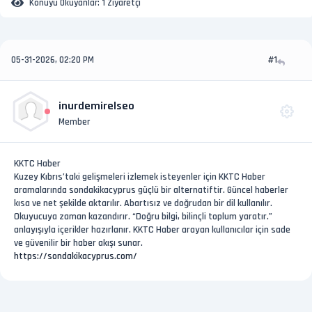
Konuyu Okuyanlar:
1 Ziyaretçi
05-31-2026, 02:20 PM
#1
inurdemirelseo
Member
KKTC Haber
Kuzey Kıbrıs’taki gelişmeleri izlemek isteyenler için KKTC Haber
aramalarında sondakikacyprus güçlü bir alternatiftir. Güncel haberler
kısa ve net şekilde aktarılır. Abartısız ve doğrudan bir dil kullanılır.
Okuyucuya zaman kazandırır. “Doğru bilgi, bilinçli toplum yaratır.”
anlayışıyla içerikler hazırlanır. KKTC Haber arayan kullanıcılar için sade
ve güvenilir bir haber akışı sunar.
https://sondakikacyprus.com/