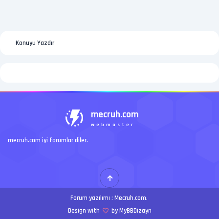
Konuyu Yazdır
mecruh.com
webmaster
mecruh.com iyi forumlar diler.
Forum yazılımı :
Mecruh.com
.
Design with
by MyBBDizayn