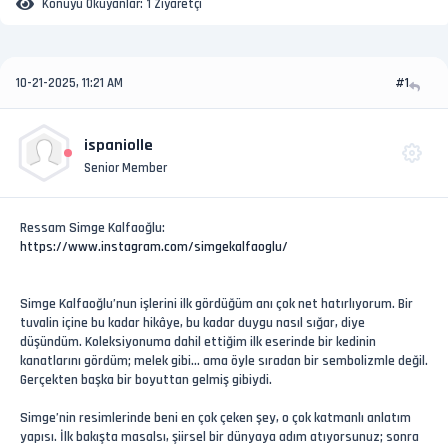
Konuyu Okuyanlar:
1 Ziyaretçi
10-21-2025, 11:21 AM
#1
ispaniolle
Senior Member
Ressam Simge Kalfaoğlu:
https://www.instagram.com/simgekalfaoglu/
Simge Kalfaoğlu’nun işlerini ilk gördüğüm anı çok net hatırlıyorum. Bir
tuvalin içine bu kadar hikâye, bu kadar duygu nasıl sığar, diye
düşündüm. Koleksiyonuma dahil ettiğim ilk eserinde bir kedinin
kanatlarını gördüm; melek gibi… ama öyle sıradan bir sembolizmle değil.
Gerçekten başka bir boyuttan gelmiş gibiydi.
Simge’nin resimlerinde beni en çok çeken şey, o çok katmanlı anlatım
yapısı. İlk bakışta masalsı, şiirsel bir dünyaya adım atıyorsunuz; sonra