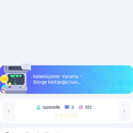
Koleksiyoner Yorumu –
Simge Kalfaoğlu’nun
Büyülü Dünyası Üzerine
ispaniolle
0
522