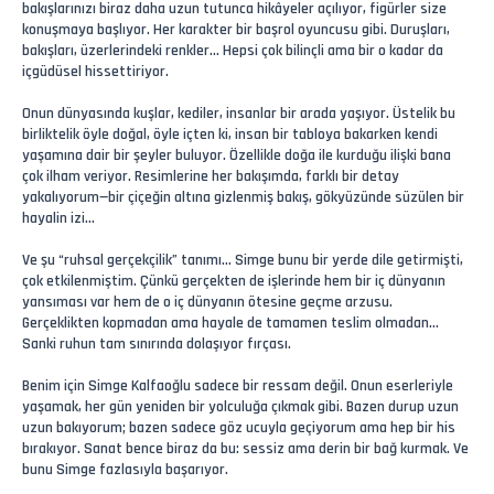
bakışlarınızı biraz daha uzun tutunca hikâyeler açılıyor, figürler size
konuşmaya başlıyor. Her karakter bir başrol oyuncusu gibi. Duruşları,
bakışları, üzerlerindeki renkler... Hepsi çok bilinçli ama bir o kadar da
içgüdüsel hissettiriyor.
Onun dünyasında kuşlar, kediler, insanlar bir arada yaşıyor. Üstelik bu
birliktelik öyle doğal, öyle içten ki, insan bir tabloya bakarken kendi
yaşamına dair bir şeyler buluyor. Özellikle doğa ile kurduğu ilişki bana
çok ilham veriyor. Resimlerine her bakışımda, farklı bir detay
yakalıyorum—bir çiçeğin altına gizlenmiş bakış, gökyüzünde süzülen bir
hayalin izi...
Ve şu “ruhsal gerçekçilik” tanımı… Simge bunu bir yerde dile getirmişti,
çok etkilenmiştim. Çünkü gerçekten de işlerinde hem bir iç dünyanın
yansıması var hem de o iç dünyanın ötesine geçme arzusu.
Gerçeklikten kopmadan ama hayale de tamamen teslim olmadan…
Sanki ruhun tam sınırında dolaşıyor fırçası.
Benim için Simge Kalfaoğlu sadece bir ressam değil. Onun eserleriyle
yaşamak, her gün yeniden bir yolculuğa çıkmak gibi. Bazen durup uzun
uzun bakıyorum; bazen sadece göz ucuyla geçiyorum ama hep bir his
bırakıyor. Sanat bence biraz da bu: sessiz ama derin bir bağ kurmak. Ve
bunu Simge fazlasıyla başarıyor.