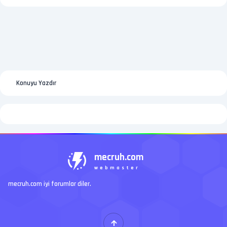
Konuyu Yazdır
mecruh.com
webmaster
mecruh.com iyi forumlar diler.