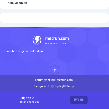
Konuyu Yazdır
mecruh.com
webmaster
mecruh.com iyi forumlar diler.
Forum yazılımı :
Mecruh.com
.
Design with
by MyBBDizayn
Giriş Yap
ÜYE OL
Zaten üye misin?