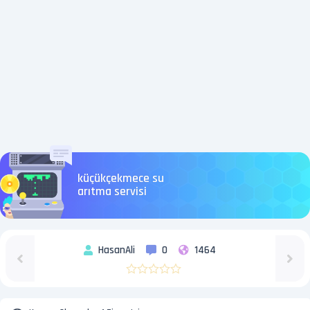
küçükçekmece su
arıtma servisi
HasanAli
0
1464