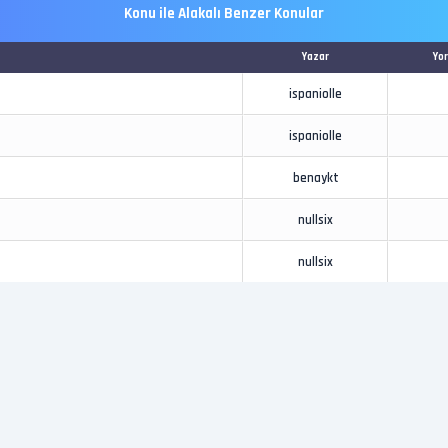
Konu ile Alakalı Benzer Konular
Yazar
Yo
ispaniolle
ispaniolle
benaykt
nullsix
nullsix