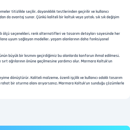
 titizlikle seçilir, dayanıklılık testlerinden geçirilir ve kullanıcı
 da avantaj sunar. Çünkü kaliteli bir koltuk veya yatak, sık sık değişim
ı ölçü seçenekleri, renk alternatifleri ve tasarım detayları sayesinde her
alana uyum sağlayan modeller, yaşam alanlarının daha fonksiyonel
. Günün büyük bir kısmını geçirdiğimiz bu alanlarda konforun ihmal edilmesi,
e sırt ağrılarının önüne geçilmesine yardımcı olur. Marmara Koltuk’un
me dönüştürür. Kaliteli malzeme, özenli işçilik ve kullanıcı odaklı tasarım
k ve rahat bir oturma alanı arıyorsanız, Marmara Koltuk’un sunduğu çözümlerle