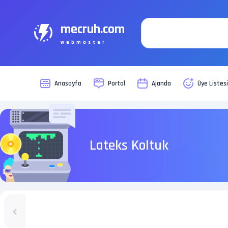
mecruh.com
webmaster
Anasayfa
Portal
Ajanda
Üye Listes
Lateks Koltuk