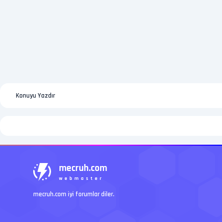
Konuyu Yazdır
mecruh.com
webmaster
mecruh.com iyi forumlar diler.