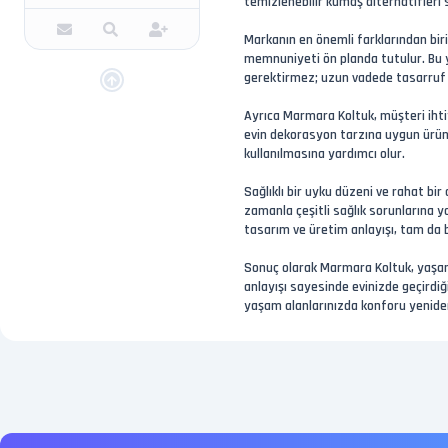
temizlenebilir kumaş alternatifleri
Markanın en önemli farklarından biri,
memnuniyeti ön planda tutulur. Bu y
gerektirmez; uzun vadede tasarruf 
Ayrıca Marmara Koltuk, müşteri ihtiy
evin dekorasyon tarzına uygun ürün
kullanılmasına yardımcı olur.
Sağlıklı bir uyku düzeni ve rahat bir
zamanla çeşitli sağlık sorunlarına y
tasarım ve üretim anlayışı, tam da b
Sonuç olarak Marmara Koltuk, yaşam a
anlayışı sayesinde evinizde geçirdiğ
yaşam alanlarınızda konforu yeniden