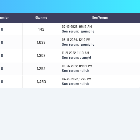
rumlar
Okunma
Son Yorum
07-10-2026, 09:19 AM
0
142
Son Yorum
:
ispaniolle
06-11-2024, 12:19 PM
0
1,038
Son Yorum
:
ispaniolle
11-21-2022, 11:18 AM
0
1,303
Son Yorum
:
benaykt
06-26-2022, 09:09 PM
0
1,252
Son Yorum
:
nullsix
04-26-2022, 12:26 PM
0
1,453
Son Yorum
:
nullsix