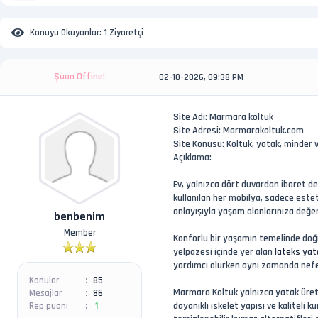
Konuyu Okuyanlar:
1 Ziyaretçi
Şuan Offine!
02-10-2026, 09:38 PM
Site Adı: Marmara koltuk
Site Adresi: Marmarakoltuk.com
Site Konusu: Koltuk, yatak, minder 
Açıklama:
Ev, yalnızca dört duvardan ibaret de
kullanılan her mobilya, sadece estet
anlayışıyla yaşam alanlarınıza değe
benbenim
Member
Konforlu bir yaşamın temelinde doğr
yelpazesi içinde yer alan
lateks yat
yardımcı olurken aynı zamanda nefes 
Konular
85
Marmara Koltuk yalnızca yatak üretim
Mesajlar
86
dayanıklı iskelet yapısı ve kaliteli
Rep puanı
1