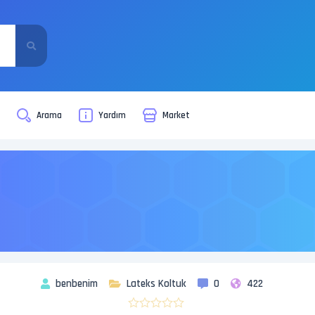
i
Arama
Yardım
Market
benbenim
Lateks Koltuk
0
422