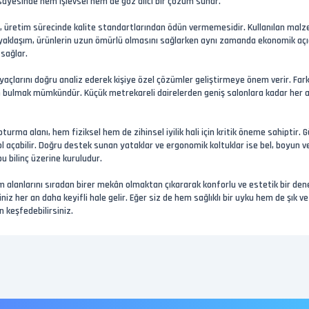
 sayesinde hem işlevsel hem de göz alıcı bir çözüm sunar.
 üretim sürecinde kalite standartlarından ödün vermemesidir. Kullanılan malzemeler
aklaşım, ürünlerin uzun ömürlü olmasını sağlarken aynı zamanda ekonomik açıdan
sağlar.
açlarını doğru analiz ederek kişiye özel çözümler geliştirmeye önem verir. Farkl
 bulmak mümkündür. Küçük metrekareli dairelerden geniş salonlara kadar her 
 oturma alanı, hem fiziksel hem de zihinsel iyilik hali için kritik öneme sahiptir
ol açabilir. Doğru destek sunan yataklar ve ergonomik koltuklar ise bel, boyun v
u bilinç üzerine kuruludur.
lanlarını sıradan birer mekân olmaktan çıkararak konforlu ve estetik bir deneyi
iniz her an daha keyifli hale gelir. Eğer siz de hem sağlıklı bir uyku hem de şı
 keşfedebilirsiniz.