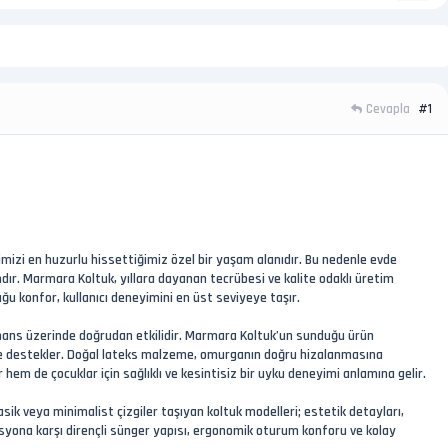
Cevapla
#1
imizi en huzurlu hissettiğimiz özel bir yaşam alanıdır. Bu nedenle evde
mdır. Marmara Koltuk, yıllara dayanan tecrübesi ve kalite odaklı üretim
 konfor, kullanıcı deneyimini en üst seviyeye taşır.
ormans üzerinde doğrudan etkilidir. Marmara Koltuk’un sunduğu ürün
lde destekler. Doğal lateks malzeme, omurganın doğru hizalanmasına
 hem de çocuklar için sağlıklı ve kesintisiz bir uyku deneyimi anlamına gelir.
sik veya minimalist çizgiler taşıyan koltuk modelleri; estetik detayları,
rmasyona karşı dirençli sünger yapısı, ergonomik oturum konforu ve kolay