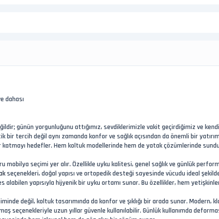
ve dahası
ğildir; günün yorgunluğunu attığımız, sevdiklerimizle vakit geçirdiğimiz ve kend
ik bir tercih değil aynı zamanda konfor ve sağlık açısından da önemli bir yatırı
r katmayı hedefler. Hem koltuk modellerinde hem de yatak çözümlerinde sunduğu
u mobilya seçimi yer alır. Özellikle uyku kalitesi, genel sağlık ve günlük perf
ak
seçenekleri, doğal yapısı ve ortopedik desteği sayesinde vücudu ideal şeki
alabilen yapısıyla hijyenik bir uyku ortamı sunar. Bu özellikler, hem yetişkinler
inde değil, koltuk tasarımında da konfor ve şıklığı bir arada sunar. Modern, kla
 kumaş seçenekleriyle uzun yıllar güvenle kullanılabilir. Günlük kullanımda defo