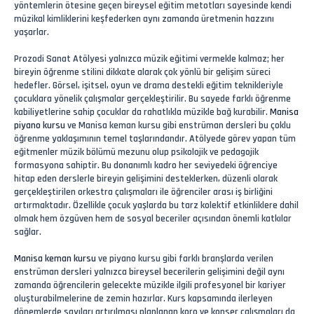
yöntemlerin ötesine geçen bireysel eğitim metotları sayesinde kendi
müzikal kimliklerini keşfederken aynı zamanda üretmenin hazzını
yaşarlar.
Prozodi Sanat Atölyesi yalnızca müzik eğitimi vermekle kalmaz; her
bireyin öğrenme stilini dikkate alarak çok yönlü bir gelişim süreci
hedefler. Görsel, işitsel, oyun ve drama destekli eğitim teknikleriyle
çocuklara yönelik çalışmalar gerçekleştirilir. Bu sayede farklı öğrenme
kabiliyetlerine sahip çocuklar da rahatlıkla müzikle bağ kurabilir.
Manisa
piyano kursu
ve Manisa keman kursu gibi enstrüman dersleri bu çoklu
öğrenme yaklaşımının temel taşlarındandır. Atölyede görev yapan tüm
eğitmenler müzik bölümü mezunu olup psikolojik ve pedagojik
formasyona sahiptir. Bu donanımlı kadro her seviyedeki öğrenciye
hitap eden derslerle bireyin gelişimini desteklerken, düzenli olarak
gerçekleştirilen orkestra çalışmaları ile öğrenciler arası iş birliğini
artırmaktadır. Özellikle çocuk yaşlarda bu tarz kolektif etkinliklere dahil
olmak hem özgüven hem de sosyal beceriler açısından önemli katkılar
sağlar.
Manisa keman kursu
ve piyano kursu gibi farklı branşlarda verilen
enstrüman dersleri yalnızca bireysel becerilerin gelişimini değil aynı
zamanda öğrencilerin gelecekte müzikle ilgili profesyonel bir kariyer
oluşturabilmelerine de zemin hazırlar. Kurs kapsamında ilerleyen
dönemlerde sayıları artırılması planlanan koro ve konser çalışmaları da