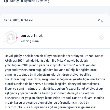
Konuyu Okuyanlar:
1 Ziyaretçi
07-17-2025, 12:34 PM
#1
burcualtinok
Posting Freak
Hayal gücüyle şekillenen bir dünyanın kapılarını aralayan Prozodi Sanat
Atölyesi 2004 yılında Manisa’da “Efe Müzik” adıyla başladığı
yolculuğunu 2018 yılında yeni bir vizyonla “Prozodi” olarak yeniden
yapılandırmıştır. Kurulduğu günden bu yana müziği bir eğitim aracı
olmanın ötesinde bir ifade biçimi olarak gören atölye; özellikle
çocukların doğal merakını, sorgulama isteğini ve yaratıcılığını merkezine
alarak Manisa’da benzersiz bir müzik eğitimi deneyimi sunmaktadır.
Sıcak ve samimi atmosferiyle dikkat çeken Prozodi Sanat Atölyesi çay
eşliğinde yapılan derslerle hem öğretici hem de keyifli bir ortam
oluşturur. Her yaştan bireye hitap eden Prozodi Sanat Atölyesi
Manisa
müzik kursu
arayışında olan aileler ve öğrenciler için güçlü bir
alternatiftir. Kurs bünyesinde eğitim gören öğrenciler geleneksel