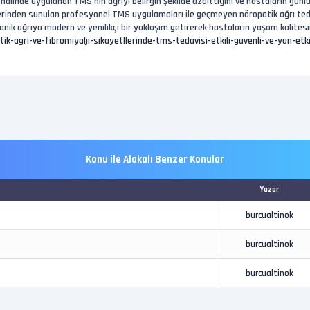
 halinde uygulanan TMS’nin ağrıyı belirgin şekilde azalttığını ve hastaların günl
nden sunulan profesyonel TMS uygulamaları ile geçmeyen nöropatik ağrı tedavisi 
ik ağrıya modern ve yenilikçi bir yaklaşım getirerek hastaların yaşam kalitesin
-agri-ve-fibromiyalji-sikayetllerinde-tms-tedavisi-etkili-guvenli-ve-yan-etki
Konu ile Alakalı Benzer Konular
Yazar
burcualtinok
burcualtinok
burcualtinok