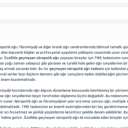
atik ağrı, fibromiyalji ve diğer kronik ağrı sendromlarında bilimsel temelli, g
lan kapsamlı bilgiler ve profesyonel uygulama yaklaşımı sayesinde uzun süredi
ur. Özellikle
geçmeyen nöropatik ağrı
yaşayan bireyler için TMS tedavisinin sund
an çoğu zaman sebepsiz gibi görünen ve sürekli hale gelen ağrı sinyallerinin bi
 baş etmek zorunda kalır. Bu tür
geçmeyen nöropatik ağrı tedavisi
için kullanıla
limsel veriler bazı ilaçların demans gibi ağır sonuçlara neden olabileceğini gös
la önem kazanmaktadır.
omiyalji hastalarında ağrı algısını düzenleme konusunda kanıtlanmış bir yöntemd
r ve ağrı sinyallerinin beyin tarafından algılanma biçimi değişebilir. Bu mekani
sunar. Nöropatik ağrı ve fibromiyaljinin yanı sıra inme sonrası ağrı, multiple sk
ilmektedir. TMS tedavisinin en önemli avantajlarından biri ilaç gerektirmemes
bir acı hissetmez ve günlük yaşamlarına kesintisiz şekilde devam edebilirler. B
tif haline getirir. Özellikle geçmeyen nöropatik ağrı ile mücadele eden bireyler 