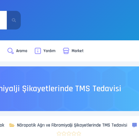
i
Arama
Yardım
Market
miyalji Şikayetlerinde TMS Tedavisi
nok
Nöropatik Ağrı ve Fibromiyalji Şikayetlerinde TMS Tedavisi