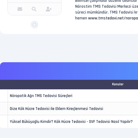
Bilimsel çalışmalar düzenli seanslar
Nörostim TMS Tedavisi Merkezi üzeri
süreci mümkündür. TMS Tedavisi kron
hemen
www.tmstedavi.net/noropatik
Konular
Nöropatik Ağrı TMS Tedavisi Süreçleri
Dize Kök Hücre Tedavisi ile Eklem Kireçlenmesi Tedavisi
Yüksel Büküşoğlu Kimdir? Kök Hücre Tedavisi - SVF Tedavisi Nasıl Yapılır?