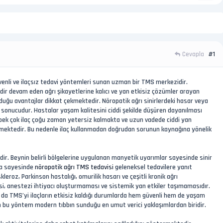
Cevapla
#1
üvenli ve ilaçsız tedavi yöntemleri sunan uzman bir TMS merkezidir.
r devam eden ağrı şikayetlerine kalıcı ve yan etkisiz çözümler arayan
uğu avantajlar dikkat çekmektedir. Nöropatik ağrı sinirlerdeki hasar veya
r sonucudur. Hastalar yaşam kalitesini ciddi şekilde düşüren dayanılması
n pek çok ilaç çoğu zaman yetersiz kalmakta ve uzun vadede ciddi yan
termektedir. Bu nedenle ilaç kullanmadan doğrudan sorunun kaynağına yönelik
ir. Beynin belirli bölgelerine uygulanan manyetik uyarımlar sayesinde sinir
zma sayesinde
nöropatik ağrı TMS tedavisi
geleneksel tedavilere yanıt
leroz, Parkinson hastalığı, omurilik hasarı ve çeşitli kronik ağrı
i, anestezi ihtiyacı oluşturmaması ve sistemik yan etkiler taşımamasıdır.
u da TMS’yi ilaçların etkisiz kaldığı durumlarda hem güvenli hem de yaşam
için bu yöntem modern tıbbın sunduğu en umut verici yaklaşımlardan biridir.