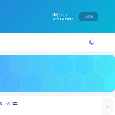
Giriş Yap
ÜYE OL
Zaten üye misin?
0
522