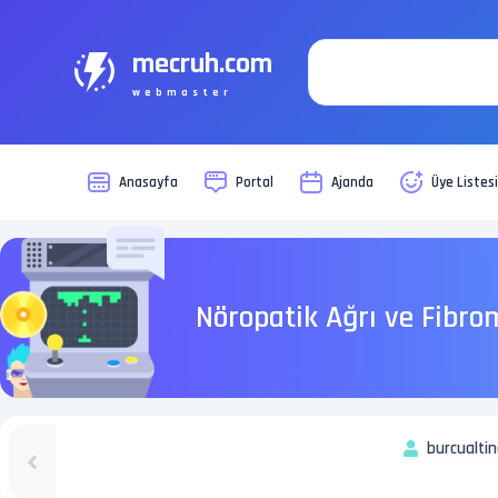
mecruh.com
webmaster
Anasayfa
Portal
Ajanda
Üye Listes
Nöropatik Ağrı ve Fibro
burcualti