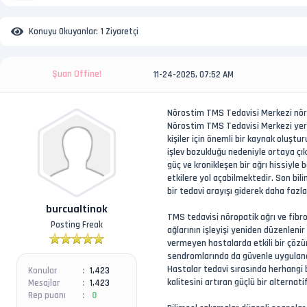
Konuyu Okuyanlar:
1 Ziyaretçi
Şuan Offine!
11-24-2025, 07:52 AM
Nörostim TMS Tedavisi Merkezi nörop
Nörostim TMS Tedavisi Merkezi yer a
kişiler için önemli bir kaynak oluştur
işlev bozukluğu nedeniyle ortaya çık
güç ve kronikleşen bir ağrı hissiyle
etkilere yol açabilmektedir. Son bi
bir tedavi arayışı giderek daha faz
burcualtinok
TMS tedavisi nöropatik ağrı ve fibr
Posting Freak
ağlarının işleyişi yeniden düzenleni
vermeyen hastalarda etkili bir çözüm 
sendromlarında da güvenle uygulanab
Hastalar tedavi sırasında herhangi 
Konular
1,423
kalitesini artıran güçlü bir alterna
Mesajlar
1,423
Rep puanı
0