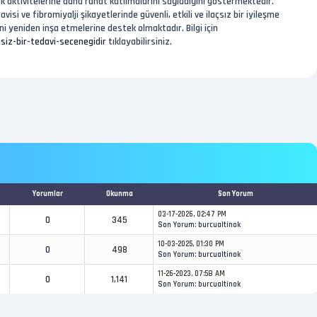
ük aktivitelerine daha rahat katılmalarını sağladığını göstermektedir.
ve fibromiyalji şikayetlerinde güvenli, etkili ve ilaçsız bir iyileşme
i yeniden inşa etmelerine destek olmaktadır. Bilgi için
siz-bir-tedavi-secenegidir
tıklayabilirsiniz.
Yorumlar
Okunma
Son Yorum
03-17-2026, 02:47 PM
0
345
Son Yorum
:
burcualtinok
10-03-2025, 01:30 PM
0
498
Son Yorum
:
burcualtinok
11-26-2023, 07:58 AM
0
1,141
Son Yorum
:
burcualtinok