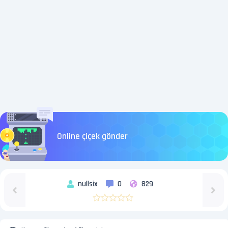
Online çiçek gönder
nullsix
0
829