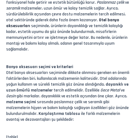
fonksiyonel hale getirir ve estetik bütünlüğü korur.
Paslanmaz çelik
ve
seramik
malzemeler, uzun ömür ve kolay temizlik sağlar. Ayrıca,
sürdürülebilirlik açısından çevre dostu malzemelerin tercih edilmesi,
otel sektöründe giderek daha fazla önem kazanıyor.
Otel banyo
aksesuarları
seçiminde, ürünlerin dayanıklılığı ve temizlik kolaylığı
kadar, estetik uyumu da göz önünde bulundurmak, misafirlerin
memnuniyetini artırır ve işletmeye değer katar. Bu nedenle, ürünlerin
montajı ve bakımı kolay olmalı, odanın genel tasarımıyla uyum
sağlamalıdır.
Banyo aksesuarı seçimi ve kriterleri
Otel banyo aksesuarları seçiminde dikkate alınması gereken en önemli
faktörlerden biri, kullanılacak malzemenin kalitesidir. Otel odalarında
yoğun kullanım ve sürekli temizlik göz önüne alındığında,
dayanıklı ve
uzun ömürlü malzemeler
tercih edilmelidir. Özellikle
Gece Metal
ve
Gesin
gibi markalar, dayanıklılık ve estetik açısından öne çıkar. Ayrıca,
malzeme seçimi
sırasında paslanmaz çelik ve seramik gibi
malzemelerin hijyen ve bakım kolaylığı sağlayan özellikleri göz önünde
bulundurulmalıdır.
Karşılaştırma tablosu
ile farklı malzemelerin
avantaj ve dezavantajları şu şekildedir:
[table]