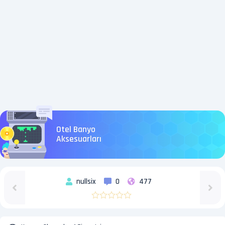
Otel Banyo
Aksesuarları
nullsix
0
477