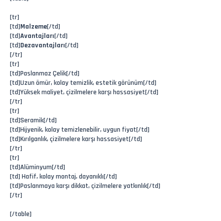
[tr]
[td]
Malzeme
[/td]
[td]
Avantajları
[/td]
[td]
Dezavantajları
[/td]
[/tr]
[tr]
[td]Paslanmaz Çelik[/td]
[td]Uzun ömür, kolay temizlik, estetik görünüm[/td]
[td]Yüksek maliyet, çizilmelere karşı hassasiyet[/td]
[/tr]
[tr]
[td]Seramik[/td]
[td]Hijyenik, kolay temizlenebilir, uygun fiyat[/td]
[td]Kırılganlık, çizilmelere karşı hassasiyet[/td]
[/tr]
[tr]
[td]Alüminyum[/td]
[td] Hafif, kolay montaj, dayanıklı[/td]
[td]Paslanmaya karşı dikkat, çizilmelere yatkınlık[/td]
[/tr]
[/table]