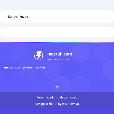
Konuyu Yazdır
mecruh.com
webmaster
mecruh.com iyi forumlar diler.
Forum yazılımı :
Mecruh.com
.
Design with
by MyBBDizayn