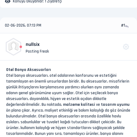
Konuyu Okuyanlar:
1 Ziyaretçi
02-06-2026, 07:13 PM
#1
nullsix
Posting Freak
Otel Banyo Aksesuarları
Otel banyo aksesuarları, otel odalarının konforunu ve estetiğini
tamamlayan en önemli unsurlardan biridir. Bu aksesuarlar, misafirlerin
günlük ihtiyaçlarını karşılamasına yardımcı olurken aynı zamanda
odanın genel görünümüne uyum sağlar. Otel için seçilecek banyo
aksesuarları, dayanıklılık, hijyen ve estetik açıdan dikkatle
değerlendirilmelidir. Bu noktada,
malzeme kalitesi
ve
tasarım uyumu
ön plana çıkar. Ayrıca, maliyet etkinliği ve bakım kolaylığı da göz önünde
bulundurulmalıdır. Otel banyo aksesuarları arasında özellikle havlu
askıları, sabunluklar ve tuvalet kağıdı tutucuları dikkat çekicidir. Bu
ürünler, kullanım kolaylığı ve hijyen standartlarını sağlayacak şekilde
tasarlanmalıdır. Bunun yanı sıra, tamamlayıcı ürünler, banyo alanını