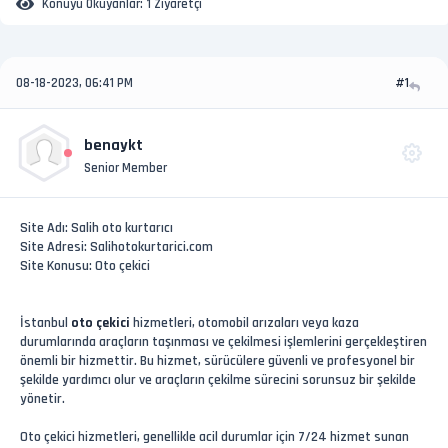
Konuyu Okuyanlar:
1 Ziyaretçi
08-18-2023, 06:41 PM
#1
benaykt
Senior Member
Site Adı: Salih oto kurtarıcı
Site Adresi: Salihotokurtarici.com
Site Konusu: Oto çekici
İstanbul
oto çekici
hizmetleri, otomobil arızaları veya kaza
durumlarında araçların taşınması ve çekilmesi işlemlerini gerçekleştiren
önemli bir hizmettir. Bu hizmet, sürücülere güvenli ve profesyonel bir
şekilde yardımcı olur ve araçların çekilme sürecini sorunsuz bir şekilde
yönetir.
Oto çekici hizmetleri, genellikle acil durumlar için 7/24 hizmet sunan