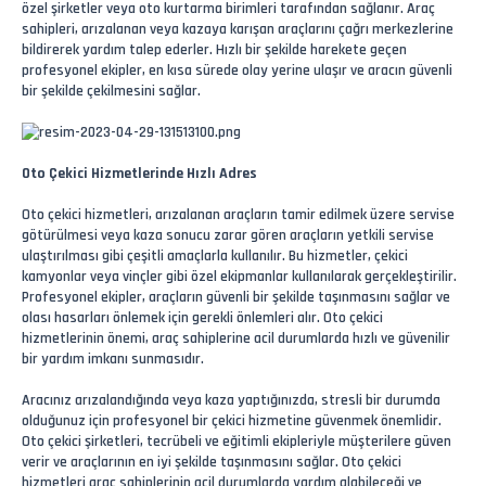
özel şirketler veya oto kurtarma birimleri tarafından sağlanır. Araç
sahipleri, arızalanan veya kazaya karışan araçlarını çağrı merkezlerine
bildirerek yardım talep ederler. Hızlı bir şekilde harekete geçen
profesyonel ekipler, en kısa sürede olay yerine ulaşır ve aracın güvenli
bir şekilde çekilmesini sağlar.
Oto Çekici Hizmetlerinde Hızlı Adres
Oto çekici hizmetleri, arızalanan araçların tamir edilmek üzere servise
götürülmesi veya kaza sonucu zarar gören araçların yetkili servise
ulaştırılması gibi çeşitli amaçlarla kullanılır. Bu hizmetler, çekici
kamyonlar veya vinçler gibi özel ekipmanlar kullanılarak gerçekleştirilir.
Profesyonel ekipler, araçların güvenli bir şekilde taşınmasını sağlar ve
olası hasarları önlemek için gerekli önlemleri alır. Oto çekici
hizmetlerinin önemi, araç sahiplerine acil durumlarda hızlı ve güvenilir
bir yardım imkanı sunmasıdır.
Aracınız arızalandığında veya kaza yaptığınızda, stresli bir durumda
olduğunuz için profesyonel bir çekici hizmetine güvenmek önemlidir.
Oto çekici şirketleri, tecrübeli ve eğitimli ekipleriyle müşterilere güven
verir ve araçlarının en iyi şekilde taşınmasını sağlar. Oto çekici
hizmetleri araç sahiplerinin acil durumlarda yardım alabileceği ve