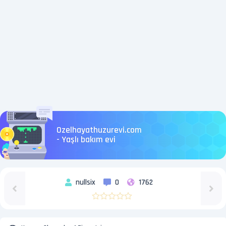
Ozelhayathuzurevi.com
- Yaşlı bakım evi
nullsix
0
1762