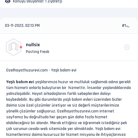
Konuyu Okuyanlar:
1 Ziyaretçi
03-11-2022, 02:13 PM
#1
nullsix
Posting Freak
Ozelhayathuzurevi.com - Yaşlı bakım evi
Yaşlı bakım evi
yaşlılarımıza huzur ve mutluluk sağlamak adına gerekli
tüm hizmeti onlarla buluşturan bir hizmettir. İnsanlar yaşlandıklarında
yalnızlaşabilir. Hayat arkadaşlarını farklı sebeplerden dolayı
kaybedebilir. Bu gibi durumlarda yaşlı bakım evleri üzerinden bizler
daima size özel çözümler üretiyor ve siz değerli müşterilerimize
yönelik çözümler sağlıyoruz. Ozelhayathuzurevi.com internet
sayfamız bu doğrultuda her geçen gün daha fazla hizmet
alabileceğiniz bir alandır. Merak ettiğiniz ve öğrenmek istediğiniz pek
çok sorunun cevabı web sitemizde yer almaktadır. Yaşlı bakım evi
hizmetlerimiz daima kusursuz bir hizmet misyonu ile ihtiyaçlarınıza