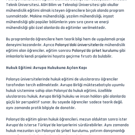
Teknik Üniversitesi, AGH Bilim ve Teknoloji Üniversitesi gibi okullar
mühendislik eğitimi almak isteyen öğrencilere birçok alanda program
sunmaktadır. Makine mühendisliği, yazılım mühendisliği, inşaat
mühendisliği gibi popüler bölümlerin yanı sıra çevre ve enerji
mühendisliği gibi özel alanlarda da eğitimler verilmektedir.
Bu programlarda öğrencilere hem teorik bilgi hem de uygulamalı proje
deneyimi kazandırılır. Ayrıca
Polonya’daki üniversiteler
de mühendislik
eğitimi alan öğrenciler, eğitim sonrası
Polonya’da şirket kurulumu
gibi
imkanlarla kendi projelerini hayata geçirme fırsatı da bulabilir.
Hukuk Eğitimi: Avrupa Hukukuna Açılan Kapı
Polonya üniversitelerinde hukuk eğitimi de uluslararası öğrenciler
tarafından tercih edilmektedir. Avrupa Birliği müktesebatıyla uyumlu
hukuk sistemine sahip olan Polonya’da hukuk eğitimi, özellikle
uluslararası hukuk, Avrupa Birliği hukuku ve insan hakları gibi alanlarda
güçlü bir perspektif sunar. Bu sayede öğrenciler sadece teorik değil,
aynı zamanda pratik bilgiyle de donatılır.
Polonya’da eğitim gören hukuk öğrencileri, mezun olduktan sonra ister
Avrupa’da isterse Türkiye’de kariyerlerini sürdürebilirler. Aynı zamanda
hukuk mezunları için Polonya’da şirket kurulumu, yatırım danışmanlığı