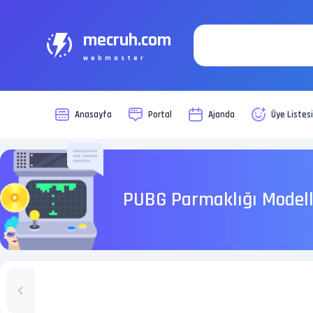
mecruh.com
webmaster
Anasayfa
Portal
Ajanda
Üye Listes
PUBG Parmaklığı Modell