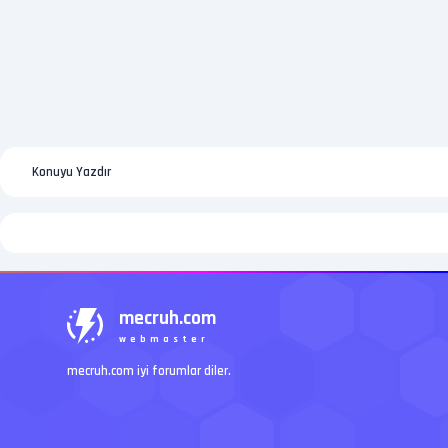
Konuyu Yazdır
mecruh.com
webmaster
mecruh.com iyi forumlar diler.