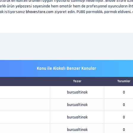
rak en kaliteli ürünleri uygun fiyatlarla sunmayı hedefliyor. Bhave Store üzeri
 farklı ürün yelpazesi sayesinde hem amatör hem de profesyonel oyuncuların i
ak istiyorsanız
bhavestore.com
ziyaret edin. PUBG parmaklık, parmak eldiveni,
Konu ile Alakalı Benzer Konular
Yazar
Yorumlar
burcualtinok
0
burcualtinok
0
burcualtinok
0
burcualtinok
0