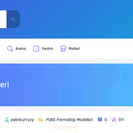
i
Arama
Yardım
Market
eri
pelinkurtsoy
PUBG Parmaklığı Modelleri
0
911