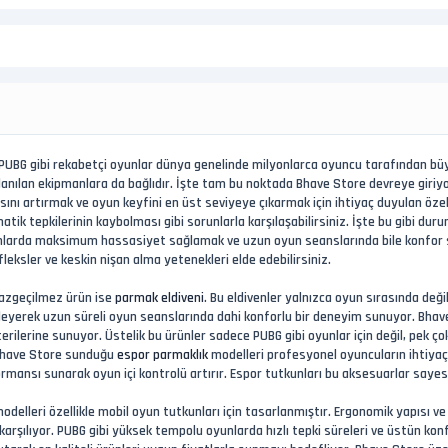
PUBG gibi rekabetçi oyunlar dünya genelinde milyonlarca oyuncu tarafından büyü
llanılan ekipmanlara da bağlıdır. İşte tam bu noktada Bhave Store devreye giriy
nı artırmak ve oyun keyfini en üst seviyeye çıkarmak için ihtiyaç duyulan özel
k tepkilerinin kaybolması gibi sorunlarla karşılaşabilirsiniz. İşte bu gibi dur
larda maksimum hassasiyet sağlamak ve uzun oyun seanslarında bile konfor sun
leksler ve keskin nişan alma yetenekleri elde edebilirsiniz.
 vazgeçilmez ürün ise
parmak eldiveni
. Bu eldivenler yalnızca oyun sırasında de
önleyerek uzun süreli oyun seanslarında dahi konforlu bir deneyim sunuyor. Bhav
rilerine sunuyor. Üstelik bu ürünler sadece PUBG gibi oyunlar için değil, pek çok
Bhave Store sunduğu
espor parmaklık
modelleri profesyonel oyuncuların ihtiyaçl
ansı sunarak oyun içi kontrolü artırır. Espor tutkunları bu aksesuarlar sayesin
odelleri özellikle mobil oyun tutkunları için tasarlanmıştır. Ergonomik yapısı ve
 karşılıyor. PUBG gibi yüksek tempolu oyunlarda hızlı tepki süreleri ve üstün kon