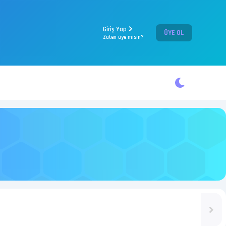
Giriş Yap
ÜYE OL
Zaten üye misin?