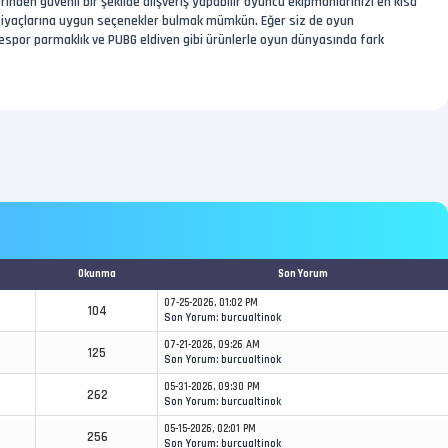
nden güvenli bir şekilde alışveriş yapabilir oyuncu ekipmanlarınızı en kısa
htiyaçlarına uygun seçenekler bulmak mümkün. Eğer siz de oyun
 espor parmaklık ve PUBG eldiven gibi ürünlerle oyun dünyasında fark
Okunma
Son Yorum
07-25-2026, 01:02 PM
104
Son Yorum
:
burcualtinok
07-21-2026, 09:26 AM
125
Son Yorum
:
burcualtinok
05-31-2026, 09:30 PM
262
Son Yorum
:
burcualtinok
05-15-2026, 02:01 PM
256
Son Yorum
:
burcualtinok