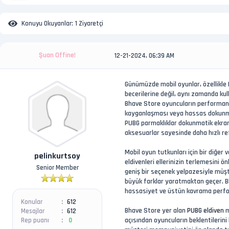
Konuyu Okuyanlar:
1 Ziyaretçi
Şuan Offine!
12-21-2024, 06:39 AM
Günümüzde mobil oyunlar, özellikle 
becerilerine değil, aynı zamanda ku
Bhave Store oyuncuların performansı
kayganlaşması veya hassas dokunmati
PUBG parmaklıklar dokunmatik ekran
aksesuarlar sayesinde daha hızlı ref
Mobil oyun tutkunları için bir diğer
pelinkurtsoy
eldivenleri ellerinizin terlemesini 
Senior Member
geniş bir seçenek yelpazesiyle müşte
büyük farklar yaratmaktan geçer. 
hassasiyet ve üstün kavrama perform
Konular
612
Bhave Store yer alan
PUBG eldiven
m
Mesajlar
612
açısından oyuncuların beklentilerini
Rep puanı
0