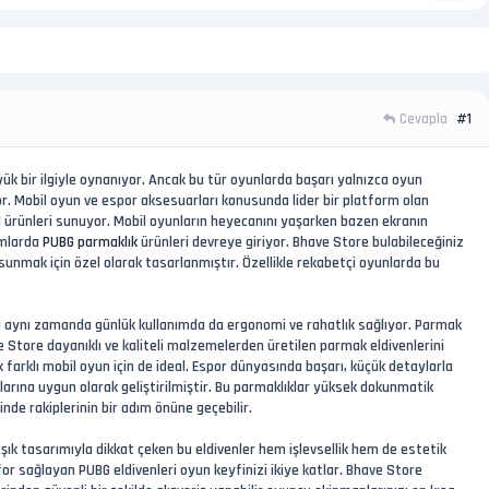
Cevapla
#1
k bir ilgiyle oynanıyor. Ancak bu tür oyunlarda başarı yalnızca oyun
or. Mobil oyun ve espor aksesuarları konusunda lider bir platform olan
 ürünleri sunuyor. Mobil oyunların heyecanını yaşarken bazen ekranın
umlarda
PUBG parmaklık
ürünleri devreye giriyor. Bhave Store bulabileceğiniz
mak için özel olarak tasarlanmıştır. Özellikle rekabetçi oyunlarda bu
ğil aynı zamanda günlük kullanımda da ergonomi ve rahatlık sağlıyor. Parmak
e Store dayanıklı ve kaliteli malzemelerden üretilen parmak eldivenlerini
 farklı mobil oyun için de ideal. Espor dünyasında başarı, küçük detaylarla
arına uygun olarak geliştirilmiştir. Bu parmaklıklar yüksek dokunmatik
de rakiplerinin bir adım önüne geçebilir.
 şık tasarımıyla dikkat çeken bu eldivenler hem işlevsellik hem de estetik
for sağlayan PUBG eldivenleri oyun keyfinizi ikiye katlar. Bhave Store