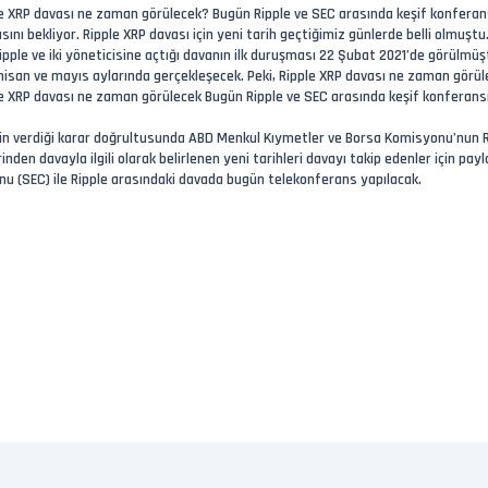
ple XRP davası ne zaman görülecek? Bugün Ripple ve SEC arasında keşif konferan
sını bekliyor. Ripple XRP davası için yeni tarih geçtiğimiz günlerde belli olmu
 Ripple ve iki yöneticisine açtığı davanın ilk duruşması 22 Şubat 2021’de görülmü
nisan ve mayıs aylarında gerçekleşecek. Peki, Ripple XRP davası ne zaman görülec
ple XRP davası ne zaman görülecek Bugün Ripple ve SEC arasında keşif konferans
verdiği karar doğrultusunda ABD Menkul Kıymetler ve Borsa Komisyonu’nun Rippl
inden davayla ilgili olarak belirlenen yeni tarihleri davayı takip edenler için p
u (SEC) ile Ripple arasındaki davada bugün telekonferans yapılacak.