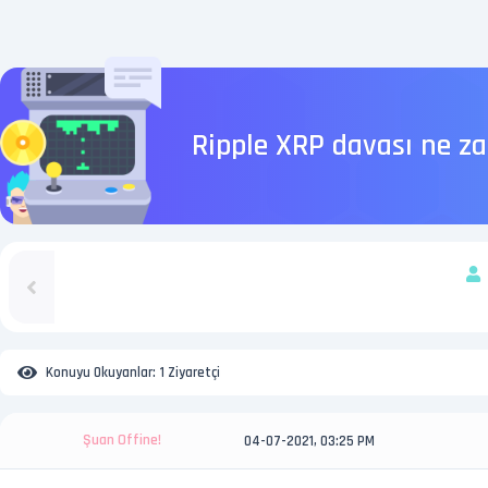
Ripple XRP davası ne z
Konuyu Okuyanlar:
1 Ziyaretçi
Şuan Offine!
04-07-2021, 03:25 PM