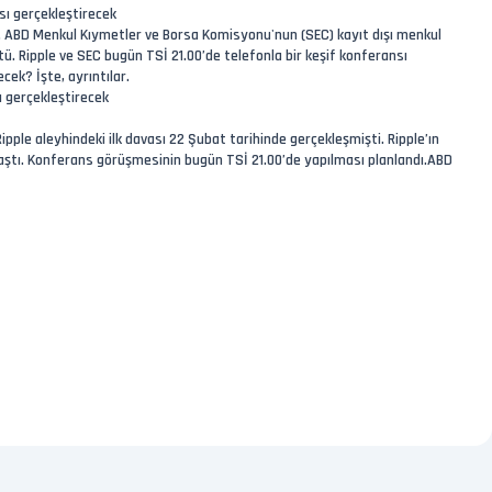
sı gerçekleştirecek
ştu. ABD Menkul Kıymetler ve Borsa Komisyonu'nun (SEC) kayıt dışı menkul
ştü. Ripple ve SEC bugün TSİ 21.00’de telefonla bir keşif konferansı
ek? İşte, ayrıntılar.
ı gerçekleştirecek
e aleyhindeki ilk davası 22 Şubat tarihinde gerçekleşmişti. Ripple’ın
aylaştı. Konferans görüşmesinin bugün TSİ 21.00’de yapılması planlandı.ABD