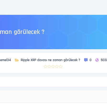
aman görülecek ?
emel34
Ripple XRP davası ne zaman görülecek ?
0
503