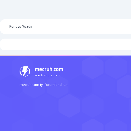
Konuyu Yazdır
mecruh.com
webmaster
mecruh.com iyi forumlar diler.