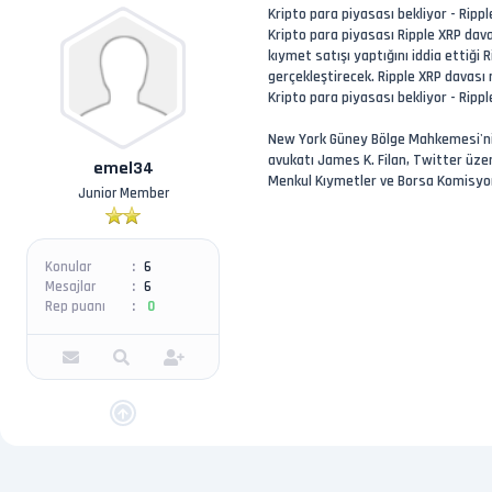
Kripto para piyasası bekliyor - Rip
Kripto para piyasası Ripple XRP dava
kıymet satışı yaptığını iddia ettiği
gerçekleştirecek. Ripple XRP davası 
Kripto para piyasası bekliyor - Rip
New York Güney Bölge Mahkemesi'nin 
avukatı James K. Filan, Twitter üzer
emel34
Menkul Kıymetler ve Borsa Komisyon
Junior Member
Konular
6
Mesajlar
6
Rep puanı
0