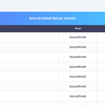
Konu ile Alakalı Benzer Konular
Yazar
burcualtinok
burcualtinok
burcualtinok
burcualtinok
burcualtinok
burcualtinok
burcualtinok