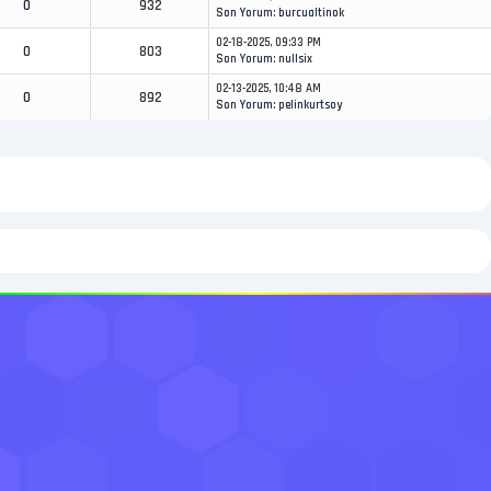
0
932
Son Yorum
:
burcualtinok
02-18-2025, 09:33 PM
0
803
Son Yorum
:
nullsix
02-13-2025, 10:48 AM
0
892
Son Yorum
:
pelinkurtsoy