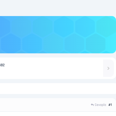
482
Cevapla
#1