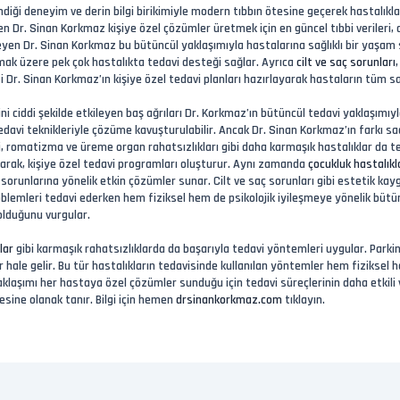
ndiği deneyim ve derin bilgi birikimiyle modern tıbbın ötesine geçerek hastalık
Dr. Sinan Korkmaz kişiye özel çözümler üretmek için en güncel tıbbi verileri, d
mseyen Dr. Sinan Korkmaz bu bütüncül yaklaşımıyla hastalarına sağlıklı bir yaşam
lmak üzere pek çok hastalıkta tedavi desteği sağlar. Ayrıca
cilt ve saç sorunları
esi Dr. Sinan Korkmaz’ın kişiye özel tedavi planları hazırlayarak hastaların tüm 
i ciddi şekilde etkileyen baş ağrıları Dr. Korkmaz’ın bütüncül tedavi yaklaşımıyla 
tedavi teknikleriyle çözüme kavuşturulabilir. Ancak Dr. Sinan Korkmaz’ın farkı 
ji, romatizma ve üreme organ rahatsızlıkları gibi daha karmaşık hastalıklar da 
rarak, kişiye özel tedavi programları oluşturur. Aynı zamanda
çocukluk hastalıkl
k sorunlarına yönelik etkin çözümler sunar. Cilt ve saç sorunları gibi estetik ka
oblemleri tedavi ederken hem fiziksel hem de psikolojik iyileşmeye yönelik bütün
 olduğunu vurgular.
lar
gibi karmaşık rahatsızlıklarda da başarıyla tedavi yöntemleri uygular. Parki
r hale gelir. Bu tür hastalıkların tedavisinde kullanılan yöntemler hem fiziksel 
laşımı her hastaya özel çözümler sunduğu için tedavi süreçlerinin daha etkili v
mesine olanak tanır. Bilgi için hemen
drsinankorkmaz.com
tıklayın.