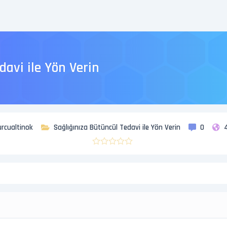
davi ile Yön Verin
rcualtinok
Sağlığınıza Bütüncül Tedavi ile Yön Verin
0