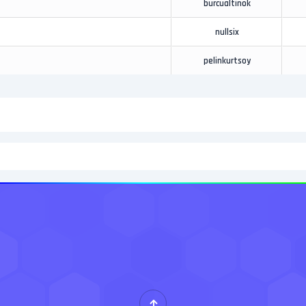
burcualtinok
nullsix
pelinkurtsoy