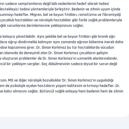
ların sadece semptomlarını değil kök nedenlerini hedef alarak tedavi
estekleyici tedavi yöntemleriyle birleştirir. Bedenin ve zihnin uyum içinde
 sunmayı hedefler. Migren, bel ve boyun fıtıkları, romatizma ve fibromiyalji
, çocukluk hastalıkları ve nörolojik hastalıklar gibi farklı sağlık problemleriyle
sağlık sorunlarına derinlemesine yaklaşmasını sağlar.
kolayca yönetilebilir. Aynı şekilde bel ve boyun fıtıkları gibi kronik ağrı
sadece ağrıyı dindirmekle kalmıyor aynı zamanda ağrının kökenine inerek daha
tedavi kapsamına girer. Dr. Sinan Korkmaz bu tür hastalıklarda vücudun
arı
alanında da deneyimli olan Dr. Sinan Korkmaz çocukların gelişim
ygı oluşturan problemler de Dr. Sinan Korkmaz’ın uzmanlık alanlarındandır.
cül bir yaklaşım sergiler. Saç dökülmesinin sadece dışsal bir sorun değil
nson, MS ve diğer nörolojik bozukluklar Dr. Sinan Korkmaz’ın uyguladığı
hem de psikolojik açıdan hastaların yaşam kalitesini artırmayı hedefler. Dr.
e kalıcı olmasını sağlar. Bütüncül sağlık anlayışı hem bedenin hem de zihnin