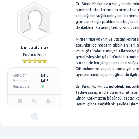
Dr. Sinan Korkmaz uzun yıllardır edi
sunmaktadır. Ankara'da hizmet veren 
çalıştığı bir sağlık anlayışını beni
gibi kronik ağrı problemleri başta o
de ilgilenir. Bu geniş tedavi yelpaz
Migren gibi yaygın ve yaşam kalitesin
sorunları da modern tıbbın en ileri 
burcualtinok
kalıcı çözümler sunuyor. Fibromiyal
Posting Freak
genel işleyişini göz önünde bulundu
sürecinde karşılaşabilecekleri sağlı
Cilt bakımı ve saç dökülmesi gibi pr
aynı zamanda içsel sağlıkla da ilgili
Konular
1,415
Mesajlar
1,415
Dr. Sinan Korkmaz
nörolojik hastalık
Rep puanı
0
tedavi süreçleriyle daha yönetilebili
Sinan Korkmaz’ın bütüncül tedavi yak
uyum içinde sağlıklı bir şekilde işle