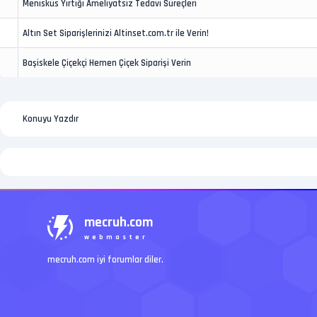
Menisküs Yırtığı Ameliyatsız Tedavi Süreçleri
Altın Set Siparişlerinizi Altinset.com.tr ile Verin!
Başiskele Çiçekçi Hemen Çiçek Siparişi Verin
Konuyu Yazdır
mecruh.com
webmaster
mecruh.com iyi forumlar diler.