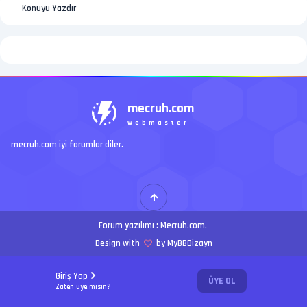
Konuyu Yazdır
mecruh.com
webmaster
mecruh.com iyi forumlar diler.
Forum yazılımı :
Mecruh.com
.
Design with
by MyBBDizayn
Giriş Yap
ÜYE OL
Zaten üye misin?