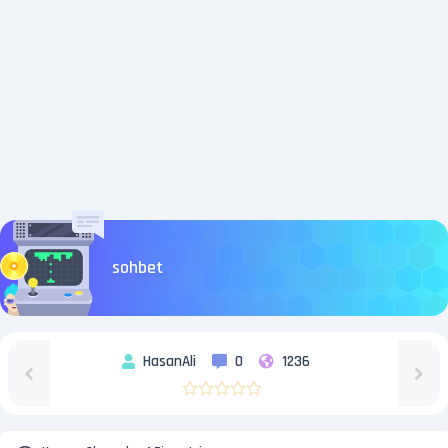
sohbet
HasanAli
0
1236