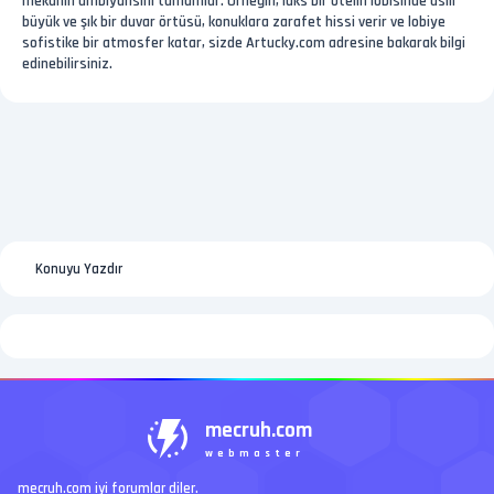
mekanın ambiyansını tamamlar. Örneğin, lüks bir otelin lobisinde asılı
büyük ve şık bir duvar örtüsü, konuklara zarafet hissi verir ve lobiye
sofistike bir atmosfer katar, sizde Artucky.com adresine bakarak bilgi
edinebilirsiniz.
Konuyu Yazdır
mecruh.com
webmaster
mecruh.com iyi forumlar diler.