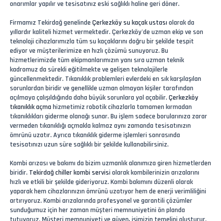
onarımlar yapılır ve tesisatınız eski sağlıklı haline geri döner.
Firmamız Tekirdağ genelinde
Çerkezköy su kaçak ustası
olarak da
yıllardır kaliteli hizmet vermektedir. Çerkezköy'de uzman ekip ve son
teknoloji cihazlarımızla tüm su kaçaklarını doğru bir şekilde tespit
ediyor ve müşterilerimize en hızlı çözümü sunuyoruz. Bu
hizmetlerimizde tüm ekipmanlarımızın yanı sıra uzman teknik
kadromuz da sürekli eğitilmekte ve gelişen teknolojilerle
güncellenmektedir. Tıkanıklık problemleri evlerdeki en sık karşılaşılan
sorunlardan biridir ve genellikle uzman olmayan kişiler tarafından
açılmaya çalışıldığında daha büyük sorunlara yol açabilir.
Çerkezköy
tıkanıklık açma
hizmetimiz robotik cihazlarla tamamen kırmadan
tıkanıklıkları giderme olanağı sunar. Bu işlem sadece borularınıza zarar
vermeden tıkanıklığı açmakla kalmaz aynı zamanda tesisatınızın
ömrünü uzatır. Ayrıca tıkanıklık giderme işlemleri sonrasında
tesisatınızı uzun süre sağlıklı bir şekilde kullanabilirsiniz.
Kombi arızası ve bakımı da bizim uzmanlık alanımıza giren hizmetlerden
biridir.
Tekirdağ chiller kombi servis
i olarak kombilerinizin arızalarını
hızlı ve etkili bir şekilde gideriyoruz. Kombi bakımını düzenli olarak
yaparak hem cihazlarınızın ömrünü uzatıyor hem de enerji verimliliğini
artırıyoruz. Kombi arızalarında profesyonel ve garantili çözümler
sunduğumuz için her zaman müşteri memnuniyetini ön planda
tutuyoruz. Müşteri memnuniyeti ve güven, işimizin temelini oluşturur.