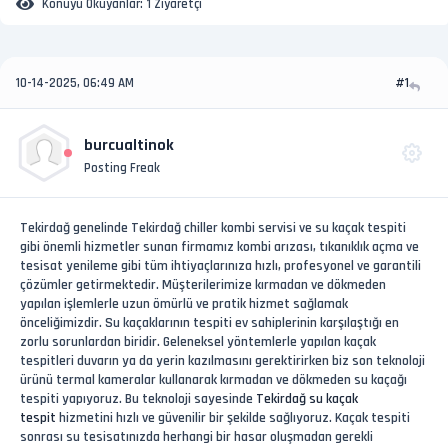
Konuyu Okuyanlar:
1 Ziyaretçi
10-14-2025, 06:49 AM
#1
burcualtinok
Posting Freak
Tekirdağ genelinde Tekirdağ chiller kombi servisi ve su kaçak tespiti
gibi önemli hizmetler sunan firmamız kombi arızası, tıkanıklık açma ve
tesisat yenileme gibi tüm ihtiyaçlarınıza hızlı, profesyonel ve garantili
çözümler getirmektedir. Müşterilerimize kırmadan ve dökmeden
yapılan işlemlerle uzun ömürlü ve pratik hizmet sağlamak
önceliğimizdir. Su kaçaklarının tespiti ev sahiplerinin karşılaştığı en
zorlu sorunlardan biridir. Geleneksel yöntemlerle yapılan kaçak
tespitleri duvarın ya da yerin kazılmasını gerektirirken biz son teknoloji
ürünü termal kameralar kullanarak kırmadan ve dökmeden su kaçağı
tespiti yapıyoruz. Bu teknoloji sayesinde
Tekirdağ su kaçak
tespit
hizmetini hızlı ve güvenilir bir şekilde sağlıyoruz. Kaçak tespiti
sonrası su tesisatınızda herhangi bir hasar oluşmadan gerekli