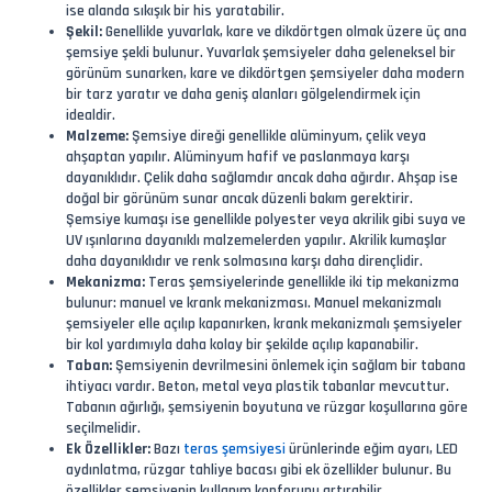
ise alanda sıkışık bir his yaratabilir.
Şekil:
Genellikle yuvarlak, kare ve dikdörtgen olmak üzere üç ana
şemsiye şekli bulunur. Yuvarlak şemsiyeler daha geleneksel bir
görünüm sunarken, kare ve dikdörtgen şemsiyeler daha modern
bir tarz yaratır ve daha geniş alanları gölgelendirmek için
idealdir.
Malzeme:
Şemsiye direği genellikle alüminyum, çelik veya
ahşaptan yapılır. Alüminyum hafif ve paslanmaya karşı
dayanıklıdır. Çelik daha sağlamdır ancak daha ağırdır. Ahşap ise
doğal bir görünüm sunar ancak düzenli bakım gerektirir.
Şemsiye kumaşı ise genellikle polyester veya akrilik gibi suya ve
UV ışınlarına dayanıklı malzemelerden yapılır. Akrilik kumaşlar
daha dayanıklıdır ve renk solmasına karşı daha dirençlidir.
Mekanizma:
Teras şemsiyelerinde genellikle iki tip mekanizma
bulunur: manuel ve krank mekanizması. Manuel mekanizmalı
şemsiyeler elle açılıp kapanırken, krank mekanizmalı şemsiyeler
bir kol yardımıyla daha kolay bir şekilde açılıp kapanabilir.
Taban:
Şemsiyenin devrilmesini önlemek için sağlam bir tabana
ihtiyacı vardır. Beton, metal veya plastik tabanlar mevcuttur.
Tabanın ağırlığı, şemsiyenin boyutuna ve rüzgar koşullarına göre
seçilmelidir.
Ek Özellikler:
Bazı
teras şemsiyesi
ürünlerinde eğim ayarı, LED
aydınlatma, rüzgar tahliye bacası gibi ek özellikler bulunur. Bu
özellikler şemsiyenin kullanım konforunu artırabilir.