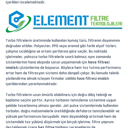
içerikleri incelemektedir.
Torba filtrelerin üretiminde kullanılan kumaş türü, filtrenin dayanımını
doğrudan etkiler. Polyester, PPS veya aramid gibi farklı elyaf türleri,
çalışma sıcaklığına ve ortam şartlarına göre seçilir. Bu noktada
işletmeler, yalnızca torba filtrelerle sınırlı kalmaz; aynı zamanda
sistemlerinin hava akışında sorun yaşamamak için
hava filtresi
imalatı
çözümlerine de başvurur. Böylece hem toz tutma performansı
artar hem de filtrasyon sistemi daha dengeli çalışır. Bu konuda teknik
yönlendirme almak isteyen firmalar sıklıkla
hava filtresi imalatı
içeriklerinden yararlanmaktadır.
Torba filtrelerin uzun ömürlü olabilmesi için doğru dikiş tekniği ve
kaplama seçimi şarttır. Ayrıca torbanın temizleme sistemine uygun
şekilde tasarlanmış olması gerekir. Jet pulse sistemlerinde kullanılan
torbalar, doğru malzemelerle üretildiğinde defalarca temizlenebilir ve
yüksek performansını koruyabilir. Hem dayanıklılığı artırmak hem de
sistemdeki toz yükünü düşürmek için birçok işletme, filtre yapısını
desteklemek üzere
bez filtre torbası
seçeneklerini de