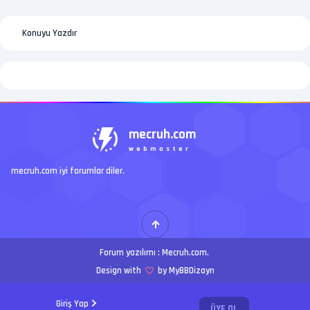
Konuyu Yazdır
mecruh.com
webmaster
mecruh.com iyi forumlar diler.
Forum yazılımı :
Mecruh.com
.
Design with
by MyBBDizayn
Giriş Yap
ÜYE OL