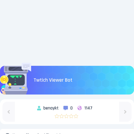
Twtich Viewer Bot
benaykt
0
1147