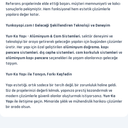
Referans projelerinde elde ettiği başarı, müşteri memnuniyeti ve kalıcı
sonuçlarla pekişmiştir. Hem fonksiyonel hem estetik çözümlerle
yapılara değer katar.
Yunkayapi.com | Geleceği Şekillendiren Teknoloji ve Deneyim
Yun-Ka Yapı - Alüminyum & Cam Sistemleri
, sektör deneyimi ve
teknolojiyi bir araya getirerek geleceğin yapıları için bugünden çözümler
üretir. Her yapı için özel geliştirilen
alüminyum doğrama
,
kapı
pencere sistemleri
,
dış cephe sistemleri
,
cam korkuluk sistemleri
ve
alüminyum kapı pencere
seçenekleri ile yaşam alanlarınızı geleceğe
taşıyın.
Yun-Ka Yapı ile Tanışın, Farkı Keşfedin
Yapı estetiği, artık sadece bir tercih değil, bir zorunluluk haline geldi.
Siz de projelerinizi değerli kılmak, yapınıza prestij kazandırmak ve
modern çözümlerle güvenli alanlar oluşturmak istiyorsanız,
Yun-Ka
Yapı
ile iletişime geçin. Mimaride şıklık ve mühendislik harikası çözümler
bir arada olsun.