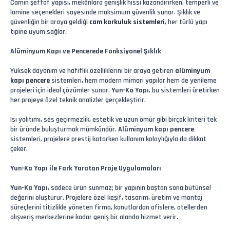
Camın şeffaf yapısı, mekânlara genişlik hissi kazandırırken, temperli ve
lamine seçenekleri sayesinde maksimum güvenlik sunar. Şıklık ve
güvenliğin bir araya geldiği
cam korkuluk sistemleri
, her türlü yapı
tipine uyum sağlar.
Alüminyum Kapı ve Pencerede Fonksiyonel Şıklık
Yüksek dayanım ve hafiflik özelliklerini bir araya getiren
alüminyum
kapı pencere
sistemleri, hem modern mimari yapılar hem de yenileme
projeleri için ideal çözümler sunar.
Yun-Ka Yapı
, bu sistemleri üretirken
her projeye özel teknik analizler gerçekleştirir.
Isı yalıtımı, ses geçirmezlik, estetik ve uzun ömür gibi birçok kriteri tek
bir üründe buluşturmak mümkündür.
Alüminyum kapı pencere
sistemleri, projelere prestij katarken kullanım kolaylığıyla da dikkat
çeker.
Yun-Ka Yapı ile Fark Yaratan Proje Uygulamaları
Yun-Ka Yapı
, sadece ürün sunmaz; bir yapının baştan sona bütünsel
değerini oluşturur. Projelere özel keşif, tasarım, üretim ve montaj
süreçlerini titizlikle yöneten firma, konutlardan ofislere, otellerden
alışveriş merkezlerine kadar geniş bir alanda hizmet verir.