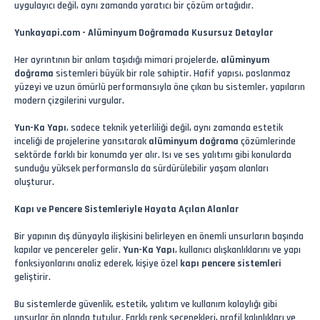
uygulayıcı değil, aynı zamanda yaratıcı bir çözüm ortağıdır.
Yunkayapi.com - Alüminyum Doğramada Kusursuz Detaylar
Her ayrıntının bir anlam taşıdığı mimari projelerde,
alüminyum
doğrama
sistemleri büyük bir role sahiptir. Hafif yapısı, paslanmaz
yüzeyi ve uzun ömürlü performansıyla öne çıkan bu sistemler, yapıların
modern çizgilerini vurgular.
Yun-Ka Yapı
, sadece teknik yeterliliği değil, aynı zamanda estetik
inceliği de projelerine yansıtarak
alüminyum doğrama
çözümlerinde
sektörde farklı bir konumda yer alır. Isı ve ses yalıtımı gibi konularda
sunduğu yüksek performansla da sürdürülebilir yaşam alanları
oluşturur.
Kapı ve Pencere Sistemleriyle Hayata Açılan Alanlar
Bir yapının dış dünyayla ilişkisini belirleyen en önemli unsurların başında
kapılar ve pencereler gelir.
Yun-Ka Yapı
, kullanıcı alışkanlıklarını ve yapı
fonksiyonlarını analiz ederek, kişiye özel
kapı pencere sistemleri
geliştirir.
Bu sistemlerde güvenlik, estetik, yalıtım ve kullanım kolaylığı gibi
unsurlar ön planda tutulur. Farklı renk seçenekleri, profil kalınlıkları ve