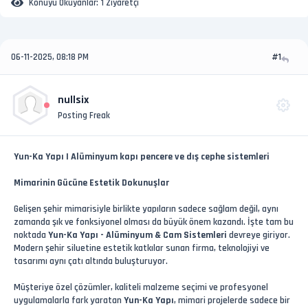
Konuyu Okuyanlar:
1 Ziyaretçi
06-11-2025, 08:18 PM
#1
nullsix
Posting Freak
Yun-Ka Yapı | Alüminyum kapı pencere ve dış cephe sistemleri
Mimarinin Gücüne Estetik Dokunuşlar
Gelişen şehir mimarisiyle birlikte yapıların sadece sağlam değil, aynı
zamanda şık ve fonksiyonel olması da büyük önem kazandı. İşte tam bu
noktada
Yun-Ka Yapı - Alüminyum & Cam Sistemleri
devreye giriyor.
Modern şehir siluetine estetik katkılar sunan firma, teknolojiyi ve
tasarımı aynı çatı altında buluşturuyor.
Müşteriye özel çözümler, kaliteli malzeme seçimi ve profesyonel
uygulamalarla fark yaratan
Yun-Ka Yapı
, mimari projelerde sadece bir