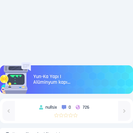
Yun-Ka Yapı |
Alüminyum kapı
pencere ve dış cephe
sistemleri
nullsix
0
726