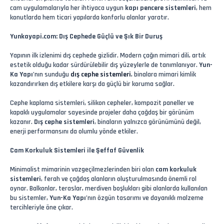
cam uygulamalarıyla her ihtiyaca uygun
kapı pencere sistemleri
, hem
konutlarda hem ticari yapılarda konforlu alanlar yaratır.
Yunkayapi.com: Dış Cephede Güçlü ve Şık Bir Duruş
Yapının ilk izlenimi dış cephede gizlidir. Modern çağın mimari dili, artık
estetik olduğu kadar sürdürülebilir dış yüzeylerle de tanımlanıyor.
Yun-
Ka Yapı
’nın sunduğu
dış cephe sistemleri
, binalara mimari kimlik
kazandırırken dış etkilere karşı da güçlü bir koruma sağlar.
Cephe kaplama sistemleri, silikon cepheler, kompozit paneller ve
kapaklı uygulamalar sayesinde projeler daha çağdaş bir görünüm
kazanır.
Dış cephe sistemleri
, binaların yalnızca görünümünü değil,
enerji performansını da olumlu yönde etkiler.
Cam Korkuluk Sistemleri ile Şeffaf Güvenlik
Minimalist mimarinin vazgeçilmezlerinden biri olan
cam korkuluk
sistemleri
, ferah ve çağdaş alanların oluşturulmasında önemli rol
oynar. Balkonlar, teraslar, merdiven boşlukları gibi alanlarda kullanılan
bu sistemler,
Yun-Ka Yapı
’nın özgün tasarımı ve dayanıklı malzeme
tercihleriyle öne çıkar.