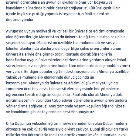
isteyen öğrencilere en uygun dil okullarını öneriyor başvuru ve
konaklama sürecinde birebir destek sağlıyoruz. Kültürel çeşitliliğin
içinde İngilizce pratiği yapmak isteyenler için Malta ideal bir
destinasyondur.
Avrupa’da uygun maliyetli ve kaliteli bir üniversite eğitimi arayışında
olan öğrenciler için
Macaristan'da üniversite eğitimi
oldukça cazip bir
seçenek sunuyor. Macaristan özellikle tıp, mühendislik ve sosyal
bilimler alanlarında uluslararası geçerliliğe sahip programlar sunan
üniversiteleriyle öne çıkmaktadır. Routedu olarak öğrencilerin
hedeflerine uygun üniversiteleri belirlemelerine yardımcı oluyor kabul
süreçlerinden vize işlemlerine kadar tüm adımlarda danışmanlık hizmeti
veriyoruz. Bir diğer popüler eğitim destinasyonu olan Almanya özellikle
teknik ve mühendislik alanlarında dünya çapında ün
kazanmıştır.
Almanya'da üniversite eğitimi
düşük maliyetli ya da
tamamen ücretsiz devlet üniversiteleri sayesinde her yıl binlerce
öğrencinin tercih ettiği bir seçenektir. Routedu olarak Almanya’daki
eğitim sistemini yakından takip ediyor öğrencilere uygun programlara
yönlendirme sağlıyoruz. Aynı zamanda yaşam koşulları öğrenci vizesi
ve konaklama gibi detaylarda da destek sunuyoruz.
Orta Doğu’nun yükselen eğitim merkezlerinden biri olan Dubai modern
altyapısı ve çok kültürlü yapısıyla dikkat çekiyor.
Dubai dil okulları
farklı
milletlerden öğrencilerle İngilizce pratik yapma imkânı sunarken, aynı