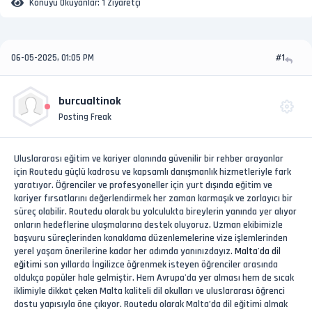
Konuyu Okuyanlar:
1 Ziyaretçi
06-05-2025, 01:05 PM
#1
burcualtinok
Posting Freak
Uluslararası eğitim ve kariyer alanında güvenilir bir rehber arayanlar
için Routedu güçlü kadrosu ve kapsamlı danışmanlık hizmetleriyle fark
yaratıyor. Öğrenciler ve profesyoneller için yurt dışında eğitim ve
kariyer fırsatlarını değerlendirmek her zaman karmaşık ve zorlayıcı bir
süreç olabilir. Routedu olarak bu yolculukta bireylerin yanında yer alıyor
onların hedeflerine ulaşmalarına destek oluyoruz. Uzman ekibimizle
başvuru süreçlerinden konaklama düzenlemelerine vize işlemlerinden
yerel yaşam önerilerine kadar her adımda yanınızdayız.
Malta'da dil
eğitimi
son yıllarda İngilizce öğrenmek isteyen öğrenciler arasında
oldukça popüler hale gelmiştir. Hem Avrupa'da yer alması hem de sıcak
iklimiyle dikkat çeken Malta kaliteli dil okulları ve uluslararası öğrenci
dostu yapısıyla öne çıkıyor. Routedu olarak Malta’da dil eğitimi almak