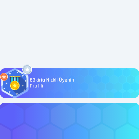
63kiria Nickli Üyenin
Profili