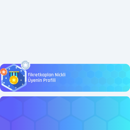
fikretkaplan Nickli
Üyenin Profili