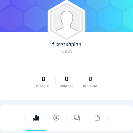
fikretkaplan
NEWBIE
0
0
0
MESAJLAR
KONULAR
REP PUANI