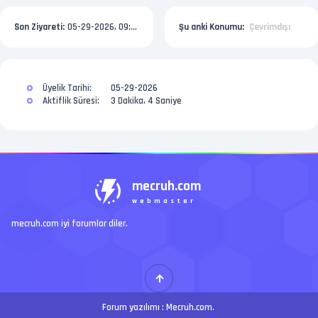
Son Ziyareti:
05-29-2026, 09:55 PM
Şu anki Konumu:
Çevrimdışı
Üyelik Tarihi:
05-29-2026
Aktiflik Süresi:
3 Dakika, 4 Saniye
mecruh.com
webmaster
mecruh.com iyi forumlar diler.
Forum yazılımı :
Mecruh.com
.