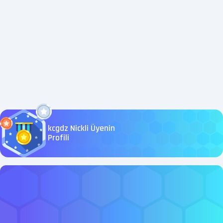
kcgdz Nickli Üyenin
Profili