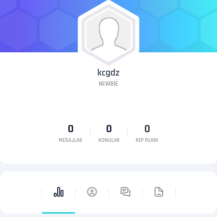
kcgdz
NEWBIE
0
0
0
MESAJLAR
KONULAR
REP PUANI