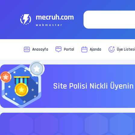
mecruh.com
webmaster
Anasayfa
Portal
Ajanda
Üye Listes
Site Polisi Nickli Üyenin 