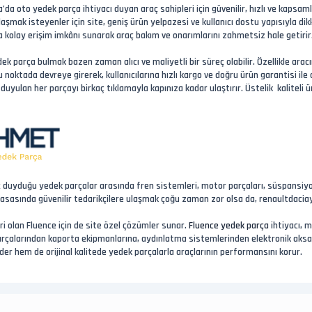
a oto yedek parça ihtiyacı duyan araç sahipleri için güvenilir, hızlı ve kapsaml
laşmak isteyenler için site, geniş ürün yelpazesi ve kullanıcı dostu yapısıyla 
 kolay erişim imkânı sunarak araç bakım ve onarımlarını zahmetsiz hale getirir
ek parça bulmak bazen zaman alıcı ve maliyetli bir süreç olabilir. Özellikle arac
noktada devreye girerek, kullanıcılarına hızlı kargo ve doğru ürün garantisi ile
duyulan her parçayı birkaç tıklamayla kapınıza kadar ulaştırır. Üstelik kalitel
yaç duyduğu yedek parçalar arasında fren sistemleri, motor parçaları, süspansiyon
asasında güvenilir tedarikçilere ulaşmak çoğu zaman zor olsa da, renaultdaciay
i olan Fluence için de site özel çözümler sunar.
Fluence yedek parça
ihtiyacı, 
parçalarından kaporta ekipmanlarına, aydınlatma sistemlerinden elektronik aks
r hem de orijinal kalitede yedek parçalarla araçlarının performansını korur.