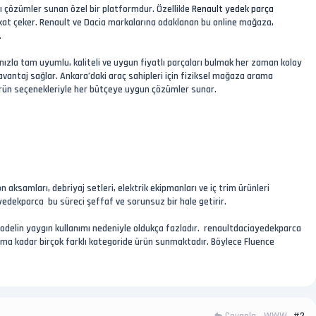
ı çözümler sunan özel bir platformdur. Özellikle
Renault yedek parça
dikkat çeker. Renault ve Dacia markalarına odaklanan bu online mağaza,
.
ınızla tam uyumlu, kaliteli ve uygun fiyatlı parçaları bulmak her zaman kolay
 avantaj sağlar. Ankara’daki araç sahipleri için fiziksel mağaza arama
i ürün seçenekleriyle her bütçeye uygun çözümler sunar.
 aksamları, debriyaj setleri, elektrik ekipmanları ve iç trim ürünleri
edekparca bu süreci şeffaf ve sorunsuz bir hale getirir.
modelin yaygın kullanımı nedeniyle oldukça fazladır. renaultdaciayedekparca
ama kadar birçok farklı kategoride ürün sunmaktadır. Böylece Fluence
Cevapla
#2