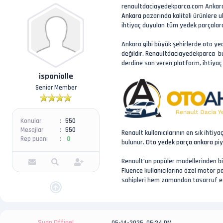
renaultdaciayedekparca.com Ankara’d
Ankara
pazarında kaliteli ürünlere u
ihtiyaç duyulan tüm yedek parçalara
Ankara gibi büyük şehirlerde oto yed
değildir. Renaultdaciayedekparca bu 
derdine son veren platform, ihtiyaç 
ispaniolle
Senior Member
Konular
550
Mesajlar
550
Renault kullanıcılarının en sık ihti
Rep puanı
0
bulunur.
Oto yedek parça ankara
piy
Renault’un popüler modellerinden bir
Fluence kullanıcılarına özel motor 
sahipleri hem zamandan tasarruf ede
Şuan Offine!
05-14-2025, 05:24 PM