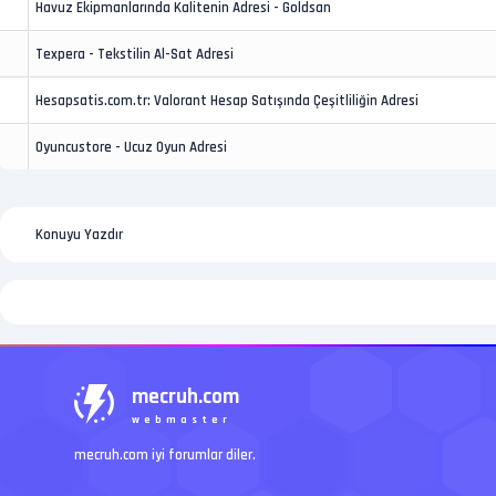
Havuz Ekipmanlarında Kalitenin Adresi - Goldsan
Texpera - Tekstilin Al-Sat Adresi
Hesapsatis.com.tr: Valorant Hesap Satışında Çeşitliliğin Adresi
Oyuncustore - Ucuz Oyun Adresi
Konuyu Yazdır
mecruh.com
webmaster
mecruh.com iyi forumlar diler.