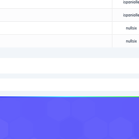
ispanioll
ispanioll
nullsix
nullsix