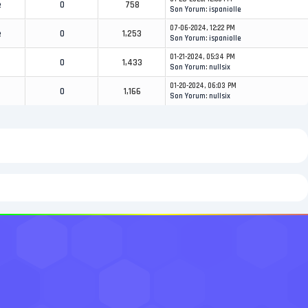
e
0
758
Son Yorum
:
ispaniolle
07-06-2024, 12:22 PM
e
0
1,253
Son Yorum
:
ispaniolle
01-21-2024, 05:34 PM
0
1,433
Son Yorum
:
nullsix
01-20-2024, 06:03 PM
0
1,166
Son Yorum
:
nullsix