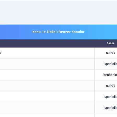
Konu ile Alakalı Benzer Konular
Yazar
i
nullsix
ispanioll
benbeni
nullsix
ispanioll
ispanioll