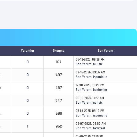
Yorumlar
Okunma
Son Yorum
06-12-2026, 09:29 PM
0
167
Son Yorum
:
nullsix
03-16-2026, 09:56 AM
e
0
497
Son Yorum
:
ispaniolle
12-30-2025, 09:23 PM
m
0
457
Son Yorum
:
benbenim
08-19-2025, 11:27 AM
0
947
Son Yorum
:
nullsix
05-14-2025, 09:19 PM
e
0
690
Son Yorum
:
ispaniolle
03-07-2025, 06:07 AM
e
1
962
Son Yorum
:
techzeel
01-28-2025, 12:55 PM