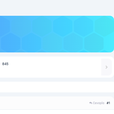
845
Cevapla
#1