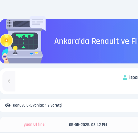
Ankara’da Renault ve F
ispa
Konuyu Okuyanlar:
1 Ziyaretçi
Şuan Offine!
05-05-2025, 03:42 PM