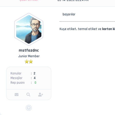
başarılar
Kuşe etiket, termal etiket ve
karton 
mstfozdnc
Junior Member
Konular
2
Mesajlar
4
Rep puanı
0