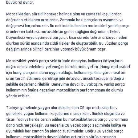
büyük rol oynar.
Motosikletler, sürekli hareket halinde olan ve çevresel koşullardan
doğrudan etkilenen araçlardır. Zamanla bazı parçaların aşınması ve
değişmesi kaçınılmazdır. Bu noktada kullanılan motosiklet yedek parça
ürünlerinin kalitesi, motosikletin genel sağlığını doğrudan etkiler.
Dayanıksız veya uyumsuz parçalar, kısa sürede tekrar arızaya neden
olurken sürüş esnasında ciddi riskler de oluşturabilir. Bu yüzden parça
değişimlerinde bilinçli tercihler yapmak büyük önem taşır.
Motorsiklet yedek parça
sektöründe deneyim, kullanıcı ihtiyaçlarını
doğru analiz edebilme yeteneğini beraberinde getirir. Hangi motosiklet
için hangi parçanın daha uygun olduğu, kullanım şekline göre nasıl bir
ürün tercih edilmesi gerektiği gibi detaylar, ancak tecrübe ile doğru
şekilde değerlendirilebilir. Deneyime dayalı bu yaklaşım, yanlış parça
kullanımının önüne geçerken motosikletin performansını da olumlu
yönde etkiler.
Türkiye genelinde yaygın olarak kullanılan CG tipi motosikletler,
genellikle yoğun kullanım koşullarına maruz kalır. Günlük ulaşımda ve
ticari faaliyetlerde tercih edilen bu motosikletlerde parça yıpranması
daha hızlı gerçekleşir. Bu nedenle CG yedek parça seçiminde kalite ve
uyumluluk her zaman ön planda tutulmalıdır. Doğru CG yedek parça
kullanımı, motosikletin dayanıklılığını artırırken sürüş sırasında