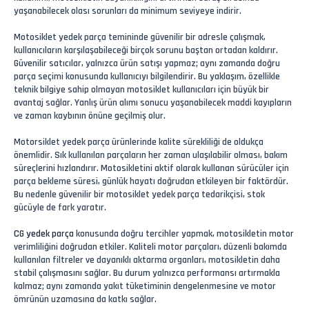
yaşanabilecek olası sorunları da minimum seviyeye indirir.
Motosiklet yedek parça temininde güvenilir bir adresle çalışmak,
kullanıcıların karşılaşabileceği birçok sorunu baştan ortadan kaldırır.
Güvenilir satıcılar, yalnızca ürün satışı yapmaz; aynı zamanda doğru
parça seçimi konusunda kullanıcıyı bilgilendirir. Bu yaklaşım, özellikle
teknik bilgiye sahip olmayan motosiklet kullanıcıları için büyük bir
avantaj sağlar. Yanlış ürün alımı sonucu yaşanabilecek maddi kayıpların
ve zaman kaybının önüne geçilmiş olur.
Motorsiklet yedek parça ürünlerinde kalite sürekliliği de oldukça
önemlidir. Sık kullanılan parçaların her zaman ulaşılabilir olması, bakım
süreçlerini hızlandırır. Motosikletini aktif olarak kullanan sürücüler için
parça bekleme süresi, günlük hayatı doğrudan etkileyen bir faktördür.
Bu nedenle güvenilir bir motosiklet yedek parça tedarikçisi, stok
gücüyle de fark yaratır.
CG yedek parça
konusunda doğru tercihler yapmak, motosikletin motor
verimliliğini doğrudan etkiler. Kaliteli motor parçaları, düzenli bakımda
kullanılan filtreler ve dayanıklı aktarma organları, motosikletin daha
stabil çalışmasını sağlar. Bu durum yalnızca performansı artırmakla
kalmaz; aynı zamanda yakıt tüketiminin dengelenmesine ve motor
ömrünün uzamasına da katkı sağlar.