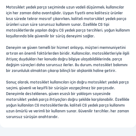
Motosiklet yedek parça seçiminde uzun vadeli düşünmek, kullanıcılar
için her zaman daha avantajlıdır. Uygun fiyatlı ama kalitesiz ürünler
kısa sürede tekrar masraf çıkarırken, kaliteli motorsiklet yedek parça
ürünleri uzun süre sorunsuz kullanım sunar. Özellikle CG tipi
motosikletlerde yapılan doğru CG yedek parça tercihleri, yoğun kullanım
koşullarında bile güvenilir bir sürüş deneyimi sağlar.
Deneyim ve güven temelli bir hizmet anlayışı, müşteri memnuniyetini
artıran en önemli faktörlerden biridir. Kullanıcılar, motosikletleriyle ilgili
ihtiyaç duydukları her konuda doğru bilgiye ulaşabildiklerinde, parça
değişim süreçleri daha sorunsuz ilerler. Bu durum, motosiklet bakımını
bir zorunluluk olmaktan çıkarıp bilinçli bir alışkanlık haline getirir.
Sonuç olarak, motosiklet kullanıcıları için doğru motosiklet yedek parça
seçimi, güvenli ve keyifli bir sürüşün vazgeçilmez bir parçasıdır.
Deneyimle desteklenen, güven esaslı bir yaklaşım sayesinde
motorsiklet yedek parça ihtiyaçları doğru şekilde karşılanabilir. Özellikle
yoğun kullanılan CG motosikletlerde, kaliteli CG yedek parça kullanımı
uzun ömürlü ve verimli bir kullanım sunar. Güvenilir tercihler, her zaman
sorunsuz sürüşün anahtarıdır.