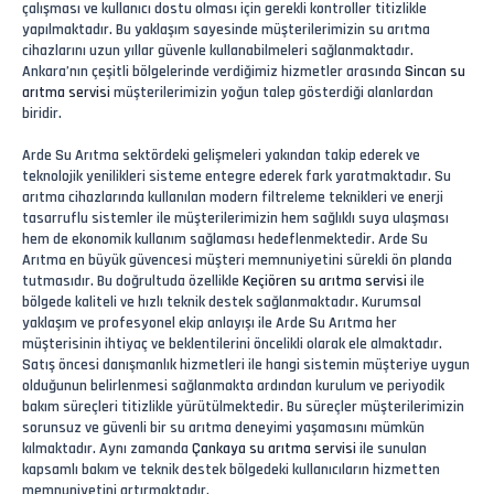
çalışması ve kullanıcı dostu olması için gerekli kontroller titizlikle
yapılmaktadır. Bu yaklaşım sayesinde müşterilerimizin su arıtma
cihazlarını uzun yıllar güvenle kullanabilmeleri sağlanmaktadır.
Ankara’nın çeşitli bölgelerinde verdiğimiz hizmetler arasında
Sincan su
arıtma servisi
müşterilerimizin yoğun talep gösterdiği alanlardan
biridir.
Arde Su Arıtma sektördeki gelişmeleri yakından takip ederek ve
teknolojik yenilikleri sisteme entegre ederek fark yaratmaktadır. Su
arıtma cihazlarında kullanılan modern filtreleme teknikleri ve enerji
tasarruflu sistemler ile müşterilerimizin hem sağlıklı suya ulaşması
hem de ekonomik kullanım sağlaması hedeflenmektedir. Arde Su
Arıtma en büyük güvencesi müşteri memnuniyetini sürekli ön planda
tutmasıdır. Bu doğrultuda özellikle
Keçiören su arıtma servisi
ile
bölgede kaliteli ve hızlı teknik destek sağlanmaktadır. Kurumsal
yaklaşım ve profesyonel ekip anlayışı ile Arde Su Arıtma her
müşterisinin ihtiyaç ve beklentilerini öncelikli olarak ele almaktadır.
Satış öncesi danışmanlık hizmetleri ile hangi sistemin müşteriye uygun
olduğunun belirlenmesi sağlanmakta ardından kurulum ve periyodik
bakım süreçleri titizlikle yürütülmektedir. Bu süreçler müşterilerimizin
sorunsuz ve güvenli bir su arıtma deneyimi yaşamasını mümkün
kılmaktadır. Aynı zamanda
Çankaya su arıtma servisi
ile sunulan
kapsamlı bakım ve teknik destek bölgedeki kullanıcıların hizmetten
memnuniyetini artırmaktadır.