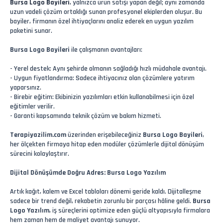
Bursa Logo Bayileri
, yalnızca ürün satışı yapan değil; aynı zamanda
uzun vadeli çözüm ortaklığı sunan profesyonel ekiplerden oluşur. Bu
bayiler, firmanın özel ihtiyaçlarını analiz ederek en uygun yazılım
paketini sunar.
Bursa Logo Bayileri
ile çalışmanın avantajları:
- Yerel destek: Aynı şehirde olmanın sağladığı hızlı müdahale avantajı.
- Uygun fiyatlandırma: Sadece ihtiyacınız olan çözümlere yatırım
yaparsınız.
- Birebir eğitim: Ekibinizin yazılımları etkin kullanabilmesi için özel
eğitimler verilir.
- Garanti kapsamında teknik çözüm ve bakım hizmeti.
Terapiyazilim.com
üzerinden erişebileceğiniz
Bursa Logo Bayileri
,
her ölçekten firmaya hitap eden modüler çözümlerle dijital dönüşüm
sürecini kolaylaştırır.
Dijital Dönüşümde Doğru Adres: Bursa Logo Yazılım
Artık kağıt, kalem ve Excel tabloları dönemi geride kaldı. Dijitalleşme
sadece bir trend değil, rekabetin zorunlu bir parçası hâline geldi.
Bursa
Logo Yazılım
, iş süreçlerini optimize eden güçlü altyapısıyla firmalara
hem zaman hem de maliyet avantajı sunuyor.