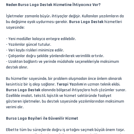
Neden Bursa Logo Destek Hizmetine İhtiyacınız Var?
İşletmeler zamanla büyür, ihtiyaçlar değişir. Kullanılan yazılımların da
bu değişime ayak uydurması gerekir.
Bursa Logo Destek
hizmetleri
sayesinde:
- Yeni modüller kolayca entegre edilebilir.
- Yazılımlar güncel tutulur.
- Veri kaybı riskleri minimize edilir.
- Çalışanlar doğru şekilde yönlendirilerek verimlilik artırılır.
- Uzaktan bağlantı ve yerinde müdahale seçenekleriyle maksimum
destek alınır.
Bu hizmetler sayesinde, bir problem oluşmadan önce önlem alınarak
kesintisiz bir iş akışı sağlanır.
Terapi Yazılım
'ın uzman teknik ekibi,
Bursa Logo Destek
alanında bölgesel ihtiyaçlara hızlı çözümler sunar.
Özellikle imalat, tekstil, lojistik ve hizmet sektöründe faaliyet
gösteren işletmeler, bu destek sayesinde yazılımlarından maksimum
verimi alır.
Bursa Logo Bayileri ile Güvenilir Hizmet
Elbette tüm bu süreçlerde doğru iş ortağını seçmek büyük önem taşır.