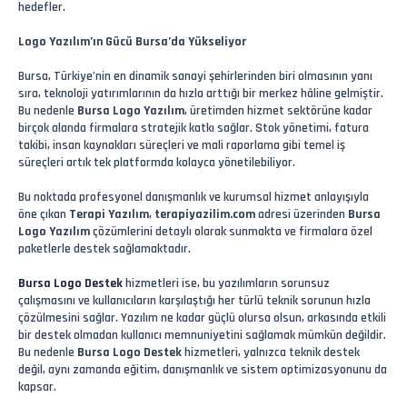
hedefler.
Logo Yazılım’ın Gücü Bursa’da Yükseliyor
Bursa, Türkiye’nin en dinamik sanayi şehirlerinden biri olmasının yanı
sıra, teknoloji yatırımlarının da hızla arttığı bir merkez hâline gelmiştir.
Bu nedenle
Bursa Logo Yazılım
, üretimden hizmet sektörüne kadar
birçok alanda firmalara stratejik katkı sağlar. Stok yönetimi, fatura
takibi, insan kaynakları süreçleri ve mali raporlama gibi temel iş
süreçleri artık tek platformda kolayca yönetilebiliyor.
Bu noktada profesyonel danışmanlık ve kurumsal hizmet anlayışıyla
öne çıkan
Terapi Yazılım
,
terapiyazilim.com
adresi üzerinden
Bursa
Logo Yazılım
çözümlerini detaylı olarak sunmakta ve firmalara özel
paketlerle destek sağlamaktadır.
Bursa Logo Destek
hizmetleri ise, bu yazılımların sorunsuz
çalışmasını ve kullanıcıların karşılaştığı her türlü teknik sorunun hızla
çözülmesini sağlar. Yazılım ne kadar güçlü olursa olsun, arkasında etkili
bir destek olmadan kullanıcı memnuniyetini sağlamak mümkün değildir.
Bu nedenle
Bursa Logo Destek
hizmetleri, yalnızca teknik destek
değil, aynı zamanda eğitim, danışmanlık ve sistem optimizasyonunu da
kapsar.