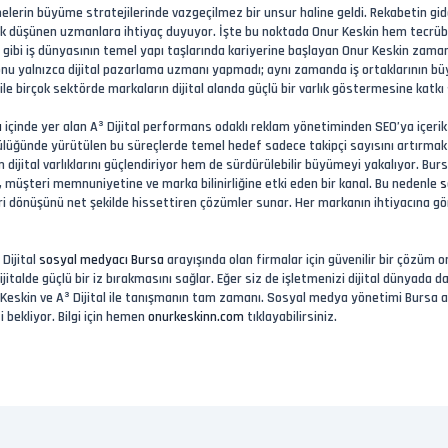
lerin büyüme stratejilerinde vazgeçilmez bir unsur haline geldi. Rekabetin gi
ik düşünen uzmanlara ihtiyaç duyuyor. İşte bu noktada Onur Keskin hem tecrübe
 gibi iş dünyasının temel yapı taşlarında kariyerine başlayan Onur Keskin zaman
 onu yalnızca dijital pazarlama uzmanı yapmadı; aynı zamanda iş ortaklarının büyüm
ile birçok sektörde markaların dijital alanda güçlü bir varlık göstermesine katkı 
a
içinde yer alan A³ Dijital performans odaklı reklam yönetiminden SEO’ya içer
lüğünde yürütülen bu süreçlerde temel hedef sadece takipçi sayısını artırmak 
ijital varlıklarını güçlendiriyor hem de sürdürülebilir büyümeyi yakalıyor. Bur
, müşteri memnuniyetine ve marka bilinirliğine etki eden bir kanal. Bu nedenle
s
eri dönüşünü net şekilde hissettiren çözümler sunar. Her markanın ihtiyacına gör
 Dijital
sosyal medyacı Bursa
arayışında olan firmalar için güvenilir bir çözüm or
ijitalde güçlü bir iz bırakmasını sağlar. Eğer siz de işletmenizi dijital dünya
 Keskin ve A³ Dijital ile tanışmanın tam zamanı. Sosyal medya yönetimi Bursa a
 bekliyor. Bilgi için hemen
onurkeskinn.com
tıklayabilirsiniz.