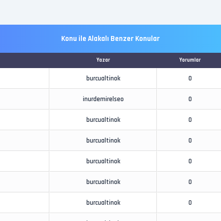
Konu ile Alakalı Benzer Konular
Yazar
Yorumlar
burcualtinok
0
inurdemirelseo
0
burcualtinok
0
burcualtinok
0
burcualtinok
0
burcualtinok
0
burcualtinok
0