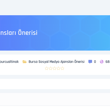
sları Önerisi
burcualtinok
Bursa Sosyal Medya Ajansları Önerisi
0
68