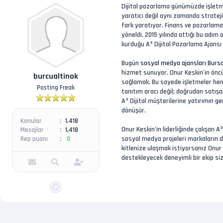
Dijital pazarlama günümüzde işletme
yaratıcı değil aynı zamanda stratej
fark yaratıyor. Finans ve pazarlama
yöneldi. 2015 yılında attığı bu adım
kurduğu A³ Dijital Pazarlama Ajansı 
Bugün
sosyal medya ajansları Burs
hizmet sunuyor. Onur Keskin'in öncü
burcualtinok
sağlamak. Bu sayede işletmeler hem d
Posting Freak
tanıtım aracı değil; doğrudan satışa
A³ Dijital müşterilerine yatırımın g
dönüşür.
Konular
1,418
Onur Keskin’in liderliğinde çalışan A³
Mesajlar
1,418
sosyal medya projeleri markaların d
Rep puanı
0
kitlenize ulaşmak istiyorsanız Onur
destekleyecek deneyimli bir ekip sizi