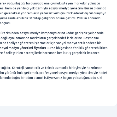
derek yoğunlaştığı bu dünyada öne çıkmak isteyen markalar yalnızca
si hem de yenilikçi yaklaşımıyla
sosyal medya yönetimi Bursa
alanında
la geleneksel yöntemlerin yetersiz kaldığını fark ederek dijital dünyaya
esinde etkili bir strateji geliştirici haline getirdi. 2018'in sonunda
sağladı.
ik üretiminden sosyal medya kampanyalarına kadar geniş bir yelpazede
değil aynı zamanda markaların gerçek hedef kitlelerine ulaşmasını
sa'da faaliyet gösteren işletmeler için sosyal medya artık sadece bir
osyal medya yönetimi fiyatları Bursa
bölgesinde farklılık gösterebilirken
e özelleştirilen stratejilerle harcanan her kuruş gerçek bir kazanca
tağıdır. Strateji, yaratıcılık ve teknik uzmanlık birleşimiyle hazırlanan
da daha görünür hale getirmek, profesyonel sosyal medya yönetimiyle hedef
lanında doğru bir adım atmak istiyorsanız başarı yolculuğunuzda sizi