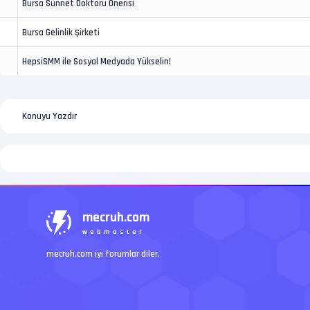
Bursa Sünnet Doktoru Önerisi
Bursa Gelinlik Şirketi
HepsiSMM ile Sosyal Medyada Yükselin!
Konuyu Yazdır
mecruh.com
webmaster
mecruh.com iyi forumlar diler.