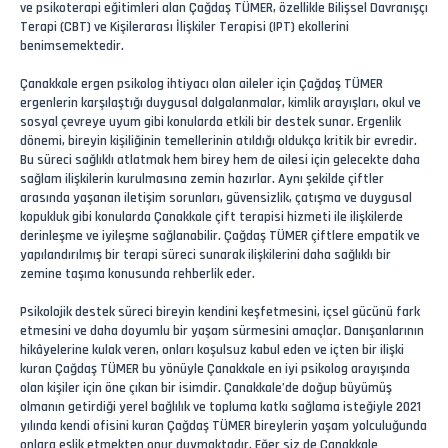
ve psikoterapi eğitimleri alan Çağdaş TÜMER, özellikle Bilişsel Davranışçı
Terapi (CBT) ve Kişilerarası İlişkiler Terapisi (IPT) ekollerini
benimsemektedir.
Çanakkale ergen psikolog ihtiyacı olan aileler için Çağdaş TÜMER
ergenlerin karşılaştığı duygusal dalgalanmalar, kimlik arayışları, okul ve
sosyal çevreye uyum gibi konularda etkili bir destek sunar. Ergenlik
dönemi, bireyin kişiliğinin temellerinin atıldığı oldukça kritik bir evredir.
Bu süreci sağlıklı atlatmak hem birey hem de ailesi için gelecekte daha
sağlam ilişkilerin kurulmasına zemin hazırlar. Aynı şekilde çiftler
arasında yaşanan iletişim sorunları, güvensizlik, çatışma ve duygusal
kopukluk gibi konularda Çanakkale çift terapisi hizmeti ile ilişkilerde
derinleşme ve iyileşme sağlanabilir. Çağdaş TÜMER çiftlere empatik ve
yapılandırılmış bir terapi süreci sunarak ilişkilerini daha sağlıklı bir
zemine taşıma konusunda rehberlik eder.
Psikolojik destek süreci bireyin kendini keşfetmesini, içsel gücünü fark
etmesini ve daha doyumlu bir yaşam sürmesini amaçlar. Danışanlarının
hikâyelerine kulak veren, onları koşulsuz kabul eden ve içten bir ilişki
kuran Çağdaş TÜMER bu yönüyle Çanakkale en iyi psikolog arayışında
olan kişiler için öne çıkan bir isimdir. Çanakkale’de doğup büyümüş
olmanın getirdiği yerel bağlılık ve topluma katkı sağlama isteğiyle 2021
yılında kendi ofisini kuran Çağdaş TÜMER bireylerin yaşam yolculuğunda
onlara eşlik etmekten onur duymaktadır. Eğer siz de Çanakkale