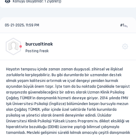
Konuyu Okuyanlar:
1 Ziyaretçi
05-21-2025, 11:59 PM
#1
burcualtinok
Posting Freak
Hayatın temposu içinde zaman zaman duygusal, zihinsel ve ilişkisel
zorluklarla karşılaşabiliriz. Bu gibi durumlarda bir uzmandan destek
almak yaşam kalitesini artırmak ve içsel dengeyi yeniden kurmak
açısından büyük önem taşır. İşte tam da bu noktada Çanakkale terapist
arayışınızda güvenebileceğiniz bir adres olarak Uzman Klinik Psikolog
Çağdaş TÜMER’in danışmanlık hizmeti devreye giriyor. 2014 yılında FMV
Işık Üniversitesi Psikoloji (İngilizce) bölümünden başarı bursuyla mezun
olan Çağdaş TÜMER, yıllar içinde özel sektörde farklı kurumlarda
psikolog ve yönetici olarak önemli deneyimler edindi. Üsküdar
Üniversitesi Klinik Psikoloji Yüksek Lisans Programı'nı, dikkat eksikliği ve
hiperaktivite bozukluğu (DEHB) üzerine yaptığı bilimsel çalışmayla
tamamladı. Mesleki gelişimini sürekli kılmak amacıyla çeşitli danışmanlık