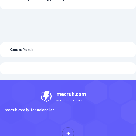
Konuyu Yazdır
mecruh.com
webmaster
mecruh.com iyi forumlar diler.