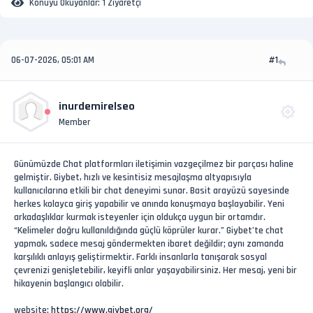
Konuyu Okuyanlar:
1 Ziyaretçi
06-07-2026, 05:01 AM
#1
inurdemirelseo
Member
Günümüzde Chat platformları iletişimin vazgeçilmez bir parçası haline
gelmiştir. Giybet, hızlı ve kesintisiz mesajlaşma altyapısıyla
kullanıcılarına etkili bir chat deneyimi sunar. Basit arayüzü sayesinde
herkes kolayca giriş yapabilir ve anında konuşmaya başlayabilir. Yeni
arkadaşlıklar kurmak isteyenler için oldukça uygun bir ortamdır.
“Kelimeler doğru kullanıldığında güçlü köprüler kurar.” Giybet’te chat
yapmak, sadece mesaj göndermekten ibaret değildir; aynı zamanda
karşılıklı anlayış geliştirmektir. Farklı insanlarla tanışarak sosyal
çevrenizi genişletebilir, keyifli anlar yaşayabilirsiniz. Her mesaj, yeni bir
hikayenin başlangıcı olabilir.
website:
https://www.giybet.org/