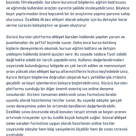
bazında filtreleyebilir, kursların kurumsal bilgilerini, eğitim kadrosunu
ve eğitimde kullanılan araçları ayrıntılı şekilde inceleyebilirsiniz. Böylece
kayıt yaptırmadan önce kapsamlı bir ön araştırma yapma şansına sahip
olursunuz. Özellikle ilk kez ehliyet alacak adaylar için bu detaylar karar
verme sürecini kolaylaştırır ve güven oluşturur.
Sürücü Kursları platformu
ehliyet kursları
hakkında yapılan yorum ve
puanlamaları da şeffaf biçimde sunar. Daha önce kursa katılmış
kişilerin deneyimlerini okumak, kursun eğitim kalitesi ve iletişim
yaklaşımı hakkında önemli ipuçları verir. Bu sayede sadece fiyat odaklı
değil kalite odaklı bir tercih yapabilirsiniz. Kullanıcı değerlendirmeleri
sayesinde bulunduğunuz bölgede en çok tercih edilen ve memnuniyet
oranı yüksek olan
ehliyet kursu
alternatiflerini hızlıca keşfedebilirsiniz.
Ayrıca iletişim bilgilerine doğrudan ulaşarak kurs yetkilileriyle irtibata
geçebilir ve kayıt işlemlerinizi kolayca başlatabilirsiniz. Sürücü Kursları
platformu sunduğu bir diğer önemli avantaj ise online deneme
sınavlarıdır. Sistem tamamen elektronik sınav formatına birebir
uyumlu olarak hazırlanmış testler sunar. Bu sayede adaylar gerçek
sınav deneyimine yakın bir ortamda kendilerini değerlendirebilir.
Özellikle sınav öncesinde eksik konuları tespit etmek ve başarı oranını
artırmak isteyenler için bu özellik büyük kolaylık sağlar. Güncel
ehliyet
sınav soruları
formatına uygun olarak hazırlanan online testler
sayesinde adaylar hem bilgi seviyelerini ölçebilir hem de sınav stresini
azaltabilir.