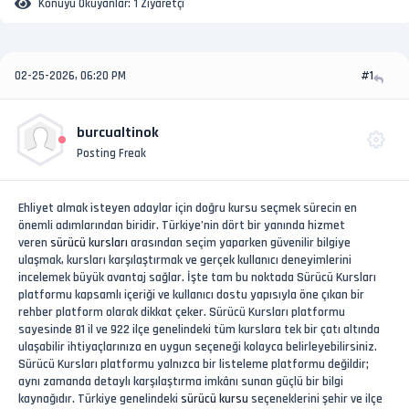
Konuyu Okuyanlar:
1 Ziyaretçi
02-25-2026, 06:20 PM
#1
burcualtinok
Posting Freak
Ehliyet almak isteyen adaylar için doğru kursu seçmek sürecin en
önemli adımlarından biridir. Türkiye’nin dört bir yanında hizmet
veren
sürücü kursları
arasından seçim yaparken güvenilir bilgiye
ulaşmak, kursları karşılaştırmak ve gerçek kullanıcı deneyimlerini
incelemek büyük avantaj sağlar. İşte tam bu noktada Sürücü Kursları
platformu kapsamlı içeriği ve kullanıcı dostu yapısıyla öne çıkan bir
rehber platform olarak dikkat çeker. Sürücü Kursları platformu
sayesinde 81 il ve 922 ilçe genelindeki tüm kurslara tek bir çatı altında
ulaşabilir ihtiyaçlarınıza en uygun seçeneği kolayca belirleyebilirsiniz.
Sürücü Kursları platformu yalnızca bir listeleme platformu değildir;
aynı zamanda detaylı karşılaştırma imkânı sunan güçlü bir bilgi
kaynağıdır. Türkiye genelindeki
sürücü kursu
seçeneklerini şehir ve ilçe