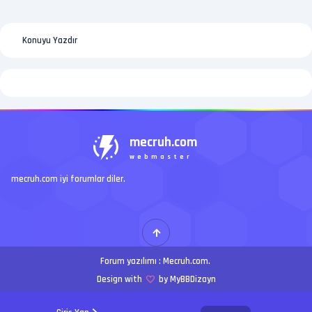
Konuyu Yazdır
mecruh.com
webmaster
mecruh.com iyi forumlar diler.
Forum yazılımı :
Mecruh.com
.
Design with
by MyBBDizayn