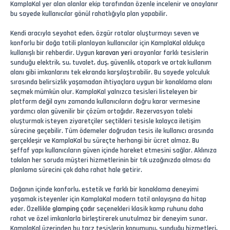
KamplaKal yer alan alanlar ekip tarafından özenle incelenir ve onaylanır
bu sayede kullanıcılar gönül rahatlığıyla plan yapabilir.
Kendi aracıyla seyahat eden, özgür rotalar oluşturmayı seven ve
konforlu bir doğa tatili planlayan kullanıcılar için KamplaKal oldukça
kullanışlı bir rehberdir. Uygun
karavan yeri
arayanlar farklı tesislerin
sunduğu elektrik, su, tuvalet, duş, güvenlik, otopark ve ortak kullanım
alanı gibi imkanlarını tek ekranda karşılaştırabilir. Bu sayede yolculuk
sırasında belirsizlik yaşamadan ihtiyaçlara uygun bir konaklama alanı
seçmek mümkün olur. KamplaKal yalnızca tesisleri listeleyen bir
platform değil aynı zamanda kullanıcıların doğru karar vermesine
yardımcı olan güvenilir bir çözüm ortağıdır. Rezervasyon talebi
oluşturmak isteyen ziyaretçiler seçtikleri tesisle kolayca iletişim
sürecine geçebilir. Tüm ödemeler doğrudan tesis ile kullanıcı arasında
gerçekleşir ve KamplaKal bu süreçte herhangi bir ücret almaz. Bu
şeffaf yapı kullanıcıların güven içinde hareket etmesini sağlar. Aklınıza
takılan her soruda müşteri hizmetlerinin bir tık uzağınızda olması da
planlama sürecini çok daha rahat hale getirir.
Doğanın içinde konforlu, estetik ve farklı bir konaklama deneyimi
yaşamak isteyenler için KamplaKal modern tatil anlayışına da hitap
eder. Özellikle
glamping çadır
seçenekleri klasik kamp ruhunu daha
rahat ve özel imkanlarla birleştirerek unutulmaz bir deneyim sunar.
KamplaKal üzerinden bu tarz tesislerin konumunu, sunduğu hizmetleri,