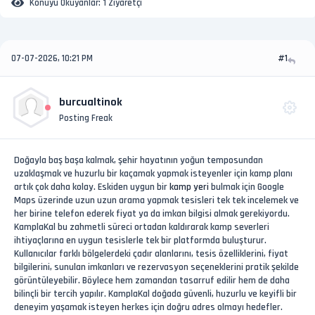
Konuyu Okuyanlar:
1 Ziyaretçi
07-07-2026, 10:21 PM
#1
burcualtinok
Posting Freak
Doğayla baş başa kalmak, şehir hayatının yoğun temposundan
uzaklaşmak ve huzurlu bir kaçamak yapmak isteyenler için kamp planı
artık çok daha kolay. Eskiden uygun bir
kamp yeri
bulmak için Google
Maps üzerinde uzun uzun arama yapmak tesisleri tek tek incelemek ve
her birine telefon ederek fiyat ya da imkan bilgisi almak gerekiyordu.
KamplaKal bu zahmetli süreci ortadan kaldırarak kamp severleri
ihtiyaçlarına en uygun tesislerle tek bir platformda buluşturur.
Kullanıcılar farklı bölgelerdeki çadır alanlarını, tesis özelliklerini, fiyat
bilgilerini, sunulan imkanları ve rezervasyon seçeneklerini pratik şekilde
görüntüleyebilir. Böylece hem zamandan tasarruf edilir hem de daha
bilinçli bir tercih yapılır. KamplaKal doğada güvenli, huzurlu ve keyifli bir
deneyim yaşamak isteyen herkes için doğru adres olmayı hedefler.