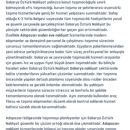
Sakarya Öztürk Nakliyat yalnızca konut taşımacılığıyla sınırlı
kalmayarak ofis taşımacılığı, kurum taşıma ve şehirlerarası asansörlü
taşıma hizmetleriyle geniş bir hizmet yelpazesi sunmaktadır. Sahip
olduğu K-3 Yetki Belgesi sayesinde tüm taşımacılık faaliyetlerini yasal
ve güvenli çerçevede gerçekleştiren Sakarya Öztürk Nakliyat bu
yönüyle sektördeki güvenilirliğini her geçen gün artırmaktadır.
Özellikle
Adapazarı evden eve nakliyat
hizmetlerinde modern
ekipmanlar ve deneyimli personel ile çalışılması taşınma sürecinin
sorunsuz tamamlanmasını sağlamaktadır. Eşyaların paketlenmesinden
yeni adrese yerleştirilmesine kadar tüm süreç profesyonel bir anlayışla
yönetilmektedir. Sakarya ve çevresinde taşımacılık hizmeti arayanlar
için güven, hız ve uygun fiyat büyük önem taşımaktadır. Bu bilinçle
hareket eden Sakarya Öztürk Nakliyat
Sakarya nakliyat
sektöründe
kalite standartlarını yükselten çözümler sunmaktadır. Her taşınma
öncesinde yapılan detaylı planlama sayesinde olası riskler önceden
belirlenmekte ve gerekli önlemler alınmaktadır. Bu yaklaşım
müşterilerin taşınma sürecini stressiz ve konforlu bir şekilde
tamamlamasına olanak tanımaktadır. Aynı zamanda kullanılan araç
filosu ve taşıma ekipmanları düzenli olarak kontrol edilerek hizmet
kalitesi sürekli olarak korunmaktadır.
Adapazarı bölgesinde taşınmayı planlayanlar için Sakarya Öztürk
Nakliyat güvenilir bir çözüm ortağı olarak öne çıkmaktadır.
Adapazarı
nakliyat
hizmetlerinde bölgeyi iyi tanıyan ekipler sayesinde zaman