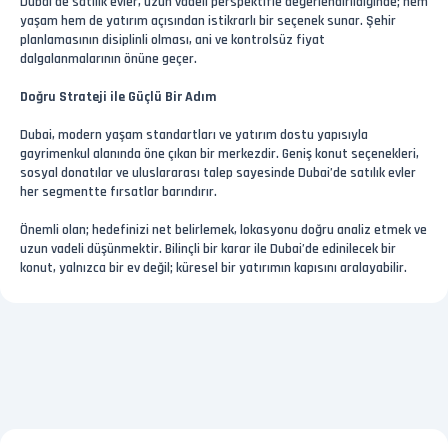
Dubai’de satılık evler, uzun vadeli perspektifle değerlendirildiğinde; hem
yaşam hem de yatırım açısından istikrarlı bir seçenek sunar. Şehir
planlamasının disiplinli olması, ani ve kontrolsüz fiyat
dalgalanmalarının önüne geçer.
Doğru Strateji ile Güçlü Bir Adım
Dubai, modern yaşam standartları ve yatırım dostu yapısıyla
gayrimenkul alanında öne çıkan bir merkezdir. Geniş konut seçenekleri,
sosyal donatılar ve uluslararası talep sayesinde Dubai’de satılık evler
her segmentte fırsatlar barındırır.
Önemli olan; hedefinizi net belirlemek, lokasyonu doğru analiz etmek ve
uzun vadeli düşünmektir. Bilinçli bir karar ile Dubai’de edinilecek bir
konut, yalnızca bir ev değil; küresel bir yatırımın kapısını aralayabilir.