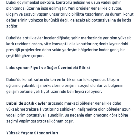
Dubai gayrimenkul sektörü, kontrollü gelişim ve uzun vadeli şehir
planlaması üzerine inşa edilmiştir. Yeni projeler genellikle altyapı,
ulaşım ve sosyal yaşam unsurlarıyla birlikte tasarlanır. Bu durum, konut
değerlerinin yalnızca bugünkü değil, gelecekteki potansiyeline de katkı
sağlar.
Dubai’de satılık evler incelendiğinde; şehir merkezinde yer alan yüksek
katlı rezidanslardan, site konseptli aile konutlarına; deniz kıyısındaki
prestijli projelerden daha sakin yerleşim bölgelerine kadar geniş bir
çeşitlilik göze çarpar.
Lokasyonun Fiyat ve Değer Üzerindeki Etkisi
Dubai’de konut satın alırken en kritik unsur lokasyondur. Ulaşım
ağlarına yakınlık, iş merkezlerine erişim, sosyal alanlar ve bölgenin
gelişim potansiyeli fiyat üzerinde belirleyici rol oynar.
Dubai’de satılık evler
arasında merkezi bölgeler genellikle daha
yüksek metrekare fiyatlarına sahipken, gelişmekte olan bölgeler uzun
vadeli prim potansiyeli sunabilir. Bu nedenle alım amacına göre bölge
seçimi yapılması stratejik önem taşır.
Yüksek Yaşam Standartları