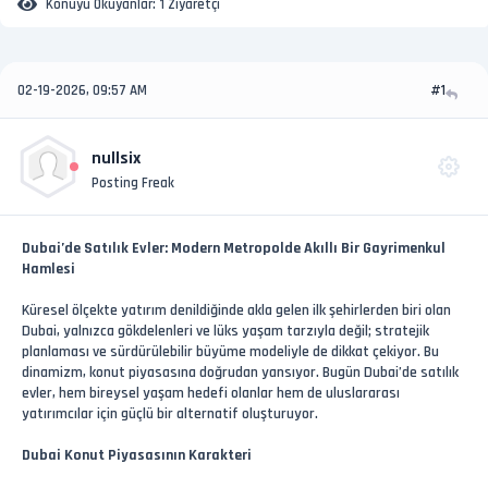
Konuyu Okuyanlar:
1 Ziyaretçi
02-19-2026, 09:57 AM
#1
nullsix
Posting Freak
Dubai’de Satılık Evler: Modern Metropolde Akıllı Bir Gayrimenkul
Hamlesi
Küresel ölçekte yatırım denildiğinde akla gelen ilk şehirlerden biri olan
Dubai, yalnızca gökdelenleri ve lüks yaşam tarzıyla değil; stratejik
planlaması ve sürdürülebilir büyüme modeliyle de dikkat çekiyor. Bu
dinamizm, konut piyasasına doğrudan yansıyor. Bugün Dubai’de satılık
evler, hem bireysel yaşam hedefi olanlar hem de uluslararası
yatırımcılar için güçlü bir alternatif oluşturuyor.
Dubai Konut Piyasasının Karakteri