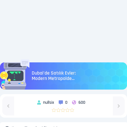
Dubai’de Satılık Evler:
Modern Metropolde
Akıllı Bir Gayrimenkul
Hamlesi
nullsix
0
600