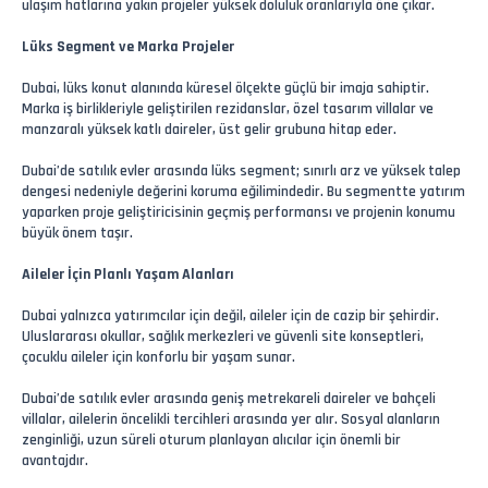
ulaşım hatlarına yakın projeler yüksek doluluk oranlarıyla öne çıkar.
Lüks Segment ve Marka Projeler
Dubai, lüks konut alanında küresel ölçekte güçlü bir imaja sahiptir.
Marka iş birlikleriyle geliştirilen rezidanslar, özel tasarım villalar ve
manzaralı yüksek katlı daireler, üst gelir grubuna hitap eder.
Dubai’de satılık evler arasında lüks segment; sınırlı arz ve yüksek talep
dengesi nedeniyle değerini koruma eğilimindedir. Bu segmentte yatırım
yaparken proje geliştiricisinin geçmiş performansı ve projenin konumu
büyük önem taşır.
Aileler İçin Planlı Yaşam Alanları
Dubai yalnızca yatırımcılar için değil, aileler için de cazip bir şehirdir.
Uluslararası okullar, sağlık merkezleri ve güvenli site konseptleri,
çocuklu aileler için konforlu bir yaşam sunar.
Dubai’de satılık evler arasında geniş metrekareli daireler ve bahçeli
villalar, ailelerin öncelikli tercihleri arasında yer alır. Sosyal alanların
zenginliği, uzun süreli oturum planlayan alıcılar için önemli bir
avantajdır.