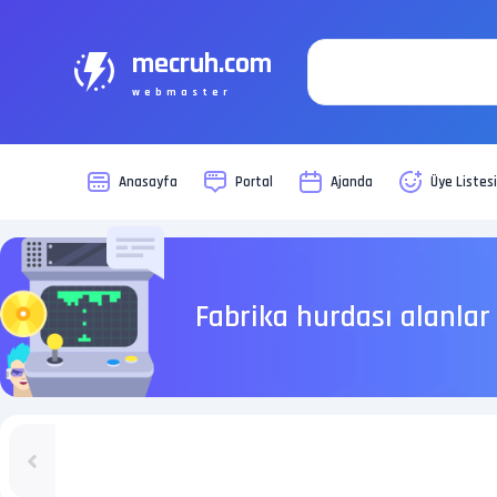
mecruh.com
webmaster
Anasayfa
Portal
Ajanda
Üye Listes
Fabrika hurdası alanlar