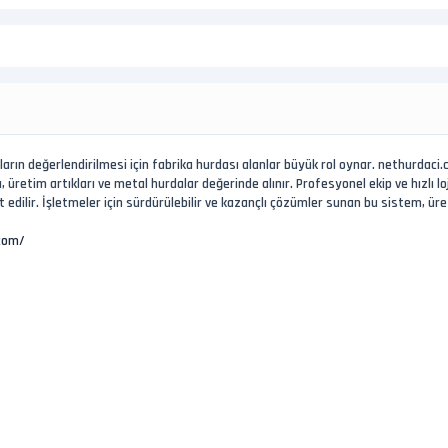
arın değerlendirilmesi için fabrika hurdası alanlar büyük rol oynar. nethurdaci
 üretim artıkları ve metal hurdalar değerinde alınır. Profesyonel ekip ve hızlı lo
eket edilir. İşletmeler için sürdürülebilir ve kazançlı çözümler sunan bu sistem, ü
com/