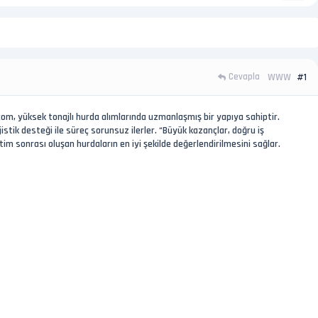
Cevapla
#1
WWW
.com, yüksek tonajlı hurda alımlarında uzmanlaşmış bir yapıya sahiptir.
jistik desteği ile süreç sorunsuz ilerler. “Büyük kazançlar, doğru iş
retim sonrası oluşan hurdaların en iyi şekilde değerlendirilmesini sağlar.