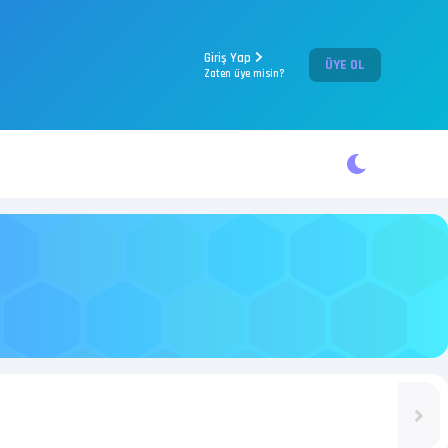
Giriş Yap
ÜYE OL
Zaten üye misin?