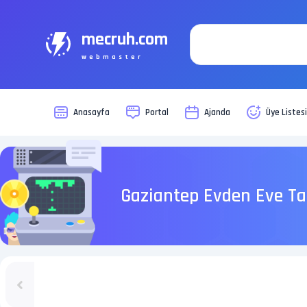
mecruh.com
webmaster
Anasayfa
Portal
Ajanda
Üye Listes
Gaziantep Evden Eve Ta