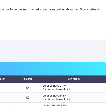
simacilik.com isimli internet adresini ziyaret edebilirsiniz. Site vasıtasıyla
mlar
Okunma
Son Yorum
08-05-2026, 08:37 PM
0
64
Son Yorum
:
burcualtinok
08-05-2026, 08:14 PM
0
60
Son Yorum
:
burcualtinok
06-04-2026, 05:17 PM