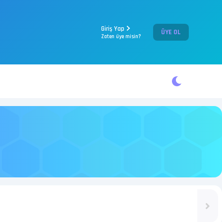
Giriş Yap
ÜYE OL
Zaten üye misin?