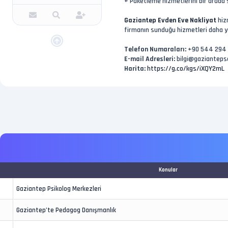
+ Paketleme hizmetlerini bir arada
Gaziantep Evden Eve Nakliyat
hizm
firmanın sunduğu hizmetleri daha ya
Telefon Numaraları:
+90 544 294 2
E-mail Adresleri:
bilgi@gaziantepse
Harita:
https://g.co/kgs/iXQY2mL
Konular
Gaziantep Psikolog Merkezleri
Gaziantep’te Pedagog Danışmanlık