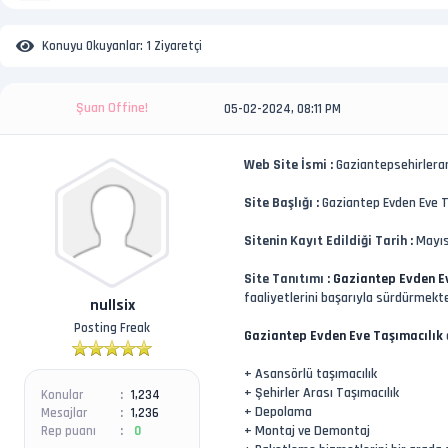
Konuyu Okuyanlar:
1 Ziyaretçi
Şuan Offine!
05-02-2024, 08:11 PM
Web Site İsmi :
Gaziantepsehirlerar
Site Başlığı :
Gaziantep Evden Eve T
Sitenin Kayıt Edildiği Tarih :
Mayıs
Site Tanıtımı :
Gaziantep Evden E
faaliyetlerini başarıyla sürdürmekted
nullsix
Posting Freak
Gaziantep Evden Eve Taşımacılık
+ Asansörlü taşımacılık
+ Şehirler Arası Taşımacılık
Konular
1,234
+ Depolama
Mesajlar
1,236
+ Montaj ve Demontaj
Rep puanı
0