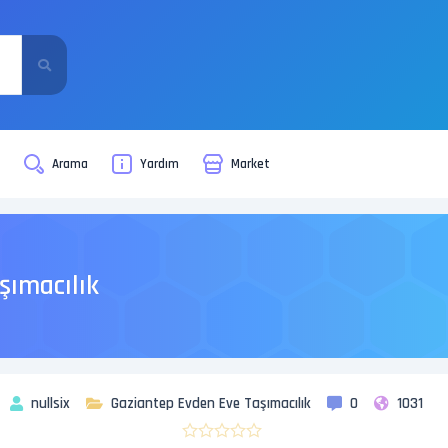
i
Arama
Yardım
Market
şımacılık
nullsix
Gaziantep Evden Eve Taşımacılık
0
1031