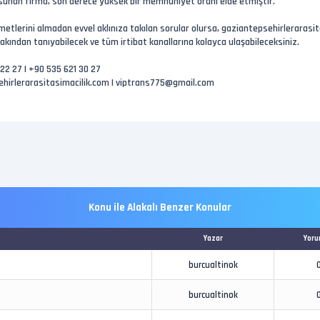
 sunan firma, son derece yüksek bir memnuniyet oranı elde etmiştir.
etlerini almadan evvel aklınıza takılan sorular olursa, gaziantepsehirlerarasita
kından tanıyabilecek ve tüm irtibat kanallarına kolayca ulaşabileceksiniz.
2 27 | +90 535 621 30 27
hirlerarasitasimacilik.com
|
viptrans775@gmail.com
Konu ile Alakalı Benzer Konular
Yazar
Yoru
burcualtinok
burcualtinok