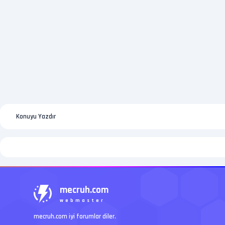
Konuyu Yazdır
mecruh.com
webmaster
mecruh.com iyi forumlar diler.