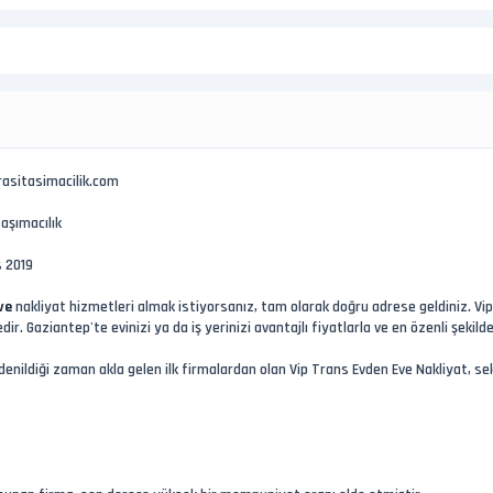
asitasimacilik.com
aşımacılık
 2019
ve
nakliyat hizmetleri almak istiyorsanız, tam olarak doğru adrese geldiniz. V
ir. Gaziantep'te evinizi ya da iş yerinizi avantajlı fiyatlarla ve en özenli şekil
denildiği zaman akla gelen ilk firmalardan olan Vip Trans Evden Eve Nakliyat, se