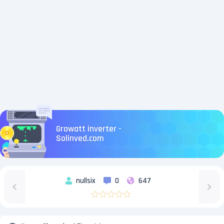
Growatt inverter -
Solinved.com
nullsix
0
647