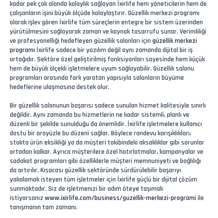
kadar pek çok alanda kolaylık sağlayan İxirlife hem yöneticilerin hem de
çalışanların işini büyük ölçüde kolaylaştırır. Güzellik merkezi programı
olarak işlev gören İxirlife tüm süreçlerin entegre bir sistem üzerinden
yürütülmesini sağlayarak zaman ve kaynak tasarrufu sunar. Verimliliği
ve profesyonelliği hedefleyen güzellik salonları için
güzellik merkezi
programı
İxirlife sadece bir yazılım değil aynı zamanda dijital bir iş
ortağıdır. Sektöre özel geliştirilmiş fonksiyonları sayesinde hem küçük
hem de büyük ölçekli işletmelere uyum sağlayabilir. Güzellik salonu
programları arasında fark yaratan yapısıyla salonların büyüme
hedeflerine ulaşmasına destek olur.
Bir güzellik salonunun başarısı sadece sunulan hizmet kalitesiyle sınırlı
değildir. Aynı zamanda bu hizmetlerin ne kadar sistemli, planlı ve
düzenli bir şekilde sunulduğu da önemlidir. İxirlife işletmelere kullanıcı
dostu bir arayüzle bu düzeni sağlar. Böylece randevu karışıklıkları,
stokta ürün eksikliği ya da müşteri takibindeki aksaklıklar gibi sorunlar
ortadan kalkar. Ayrıca müşterilere özel hatırlatmalar, kampanyalar ve
sadakat programları gibi özelliklerle müşteri memnuniyeti ve bağlılığı
da artırılır. Kısacası güzellik sektöründe sürdürülebilir başarıyı
yakalamak isteyen tüm işletmeler için İxirlife güçlü bir dijital çözüm
sunmaktadır. Siz de işletmenizi bir adım öteye taşımak
istiyorsanız
www.ixirlife.com/business/guzellik-merkezi-programi
ile
tanışmanın tam zamanı.