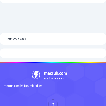
Konuyu Yazdır
mecruh.com
webmaster
mecruh.com iyi forumlar diler.