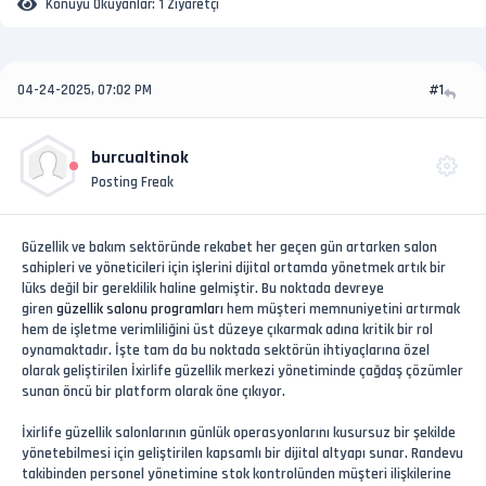
Konuyu Okuyanlar:
1 Ziyaretçi
04-24-2025, 07:02 PM
#1
burcualtinok
Posting Freak
Güzellik ve bakım sektöründe rekabet her geçen gün artarken salon
sahipleri ve yöneticileri için işlerini dijital ortamda yönetmek artık bir
lüks değil bir gereklilik haline gelmiştir. Bu noktada devreye
giren
güzellik salonu programları
hem müşteri memnuniyetini artırmak
hem de işletme verimliliğini üst düzeye çıkarmak adına kritik bir rol
oynamaktadır. İşte tam da bu noktada sektörün ihtiyaçlarına özel
olarak geliştirilen İxirlife güzellik merkezi yönetiminde çağdaş çözümler
sunan öncü bir platform olarak öne çıkıyor.
İxirlife güzellik salonlarının günlük operasyonlarını kusursuz bir şekilde
yönetebilmesi için geliştirilen kapsamlı bir dijital altyapı sunar. Randevu
takibinden personel yönetimine stok kontrolünden müşteri ilişkilerine