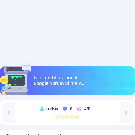
Isletmeitibar.com ile
Google Yorum Silme ve
Dijital İtibarın Tam
Kontrolü
nullsix
0
451