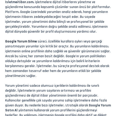
Isletmeitibar.com
, işletmelere dijital itibarlarını yönetme ve
güçlendirme konusunda kapsamlı çözümler sunan öncü bir platformdur.
Platform, Google üzerindeki yorumları analiz ederek, hangi yorumların
işletmenin itibarını zedeleyebileceğini tespit eder. Bu sayede
işletmeler, yorum yönetimini daha bilinçli ve profesyonel bir şekilde
gerçekleştirebilir. Yorumların doğru şekilde analiz edilmesi, işletmenin
dijital dünyada güvenilir bir profil oluşturmasına yardımcı olur.
Google Yorum Silme
süreci, özellikle kurallara aykırı veya gerçeği
yansıtmayan yorumlar için kritik bir araçtır. Bu yorumların kaldırılması,
işletmenin online profilinin daha sağlıklı ve güvenilir görünmesini sağlar.
Ancak bu süreç her zaman basit değildir. Google’ın yorum politikaları
oldukça detaylıdır ve yorumların kaldırılması için belirli kriterlerin
karşılanması gerekir. İşletmeler, bu süreçte profesyonel destek alarak
hem zamandan tasarruf eder hem de yorumların etkili bir şekilde
yönetilmesini sağlar.
Yorum yönetimi sadece olumsuz içeriklerin kaldırılması ile sınırlı
değildir. İşletmelerin yorum sayılarını artırması ve profilini
güçlendirmesi de dijital itibar yönetiminin önemli bir parçasıdır.
Kullanıcılar genellikle çok sayıda yoruma sahip işletmelere daha fazla
güven duyar. Bu nedenle bazı işletmeler, stratejik olarak
Google Yorum
Satın Al
yöntemini kullanarak yorum profillerini güçlendirmeyi
hedefler. Bu yaklaşım, işletmenin Google profilini daha aktif ve dikkat