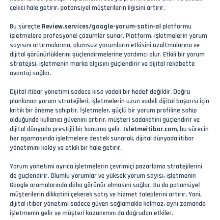
çekici hale getirir, potansiyel müşterilerin ilgisini artırır.
Bu süreçte
Review.services/google-yorum-satin-al
platformu
işletmelere profesyonel çözümler sunar. Platform, işletmelerin yorum
sayısını artırmalarına, olumsuz yorumların etkisini azaltmalarına ve
dijital görünürlüklerini güçlendirmelerine yardımcı olur. Etkili bir yorum
stratejisi, işletmenin marka algısını güçlendirir ve dijital rekabette
avantaj sağlar.
Dijital itibar yönetimi sadece kısa vadeli bir hedef değildir. Doğru
planlanan yorum stratejileri, işletmelerin uzun vadeli dijital başarısı için
kritik bir öneme sahiptir. İşletmeler, güçlü bir yorum profiline sahip
olduğunda kullanıcı güvenini artırır, müşteri sadakatini güçlendirir ve
dijital dünyada prestijli bir konuma gelir.
Isletmeitibar.com
, bu sürecin
her aşamasında işletmelere destek sunarak, dijital dünyada itibar
yönetimini kolay ve etkili bir hale getirir.
Yorum yönetimi ayrıca işletmelerin çevrimiçi pazarlama stratejilerini
de güçlendirir. Olumlu yorumlar ve yüksek yorum sayısı, işletmenin
Google aramalarında daha görünür olmasını sağlar. Bu da potansiyel
müşterilerin dikkatini çekerek satış ve hizmet taleplerini artırır. Yani,
dijital itibar yönetimi sadece güven sağlamakla kalmaz, aynı zamanda
işletmenin gelir ve müşteri kazanımını da doğrudan etkiler.