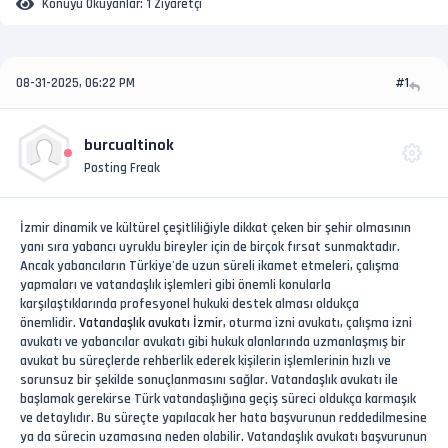
Konuyu Okuyanlar:
1 Ziyaretçi
08-31-2025, 06:22 PM
#1
burcualtinok
Posting Freak
İzmir dinamik ve kültürel çeşitliliğiyle dikkat çeken bir şehir olmasının
yanı sıra yabancı uyruklu bireyler için de birçok fırsat sunmaktadır.
Ancak yabancıların Türkiye'de uzun süreli ikamet etmeleri, çalışma
yapmaları ve vatandaşlık işlemleri gibi önemli konularla
karşılaştıklarında profesyonel hukuki destek alması oldukça
önemlidir.
Vatandaşlık avukatı İzmir
, oturma izni avukatı, çalışma izni
avukatı ve yabancılar avukatı gibi hukuk alanlarında uzmanlaşmış bir
avukat bu süreçlerde rehberlik ederek kişilerin işlemlerinin hızlı ve
sorunsuz bir şekilde sonuçlanmasını sağlar. Vatandaşlık avukatı ile
başlamak gerekirse Türk vatandaşlığına geçiş süreci oldukça karmaşık
ve detaylıdır. Bu süreçte yapılacak her hata başvurunun reddedilmesine
ya da sürecin uzamasına neden olabilir. Vatandaşlık avukatı başvurunun