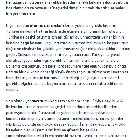
her aşamasında bireylere rehberlik eder gerekli belgeleri doğru şekilde
hazırlamaları ve başvuru süreçlerini düzgün bir şekilde takip etmeleri
için yardımcı olur.
Diğer yandan
oturma izni avukatı İzmir
yabancı uyruklu kişilerin
Türkiye'de ikamet etme hakkı elde etmeleri için önemli bir rol oynar.
Türkiye'de çeşitli oturma izinleri türleri bulunmaktadır ve her birinin
kendine özgü başvuru koşulları vardır. Oturma izni avukatı başvuruların
doğru ve eksiksiz bir şekilde yapılmasını sağlar olası aksaklıkların önüne
geçer.
Çalışma izni avukatı İzmir
ise yabancıların Türkiye'de yasal
olarak çalışabilmeleri için gerekli izinleri almalarına yardımcı olur.
Çalışma izni başvuruları belirli prosedürlere tabi olduğu için bu alanda
uzman bir avukatın desteği büyük önem taşır. Bu süreç hem işverenler
hem de çalışanlar için karmaşık olabileceği için çalışma izni avukatı
gerekli belgeleri toplar, başvuruları yapar ve sürecin takip edilmesini
sağlar.
Son olarak
yabancılar avukatı İzmir
yabancıların Türkiye'deki hukuki
ihtiyaçlarına cevap veren ve çeşitli prosedürlerde rehberlik eden
profesyonellerdir. Bu avukatlar yalnızca oturma ve çalışma izni
konularında değil aynı zamanda gayrimenkul alımları, miras işlemleri
gibi birçok alanda da hukuki destek sağlar. İzmir'deki yabancı uyruklu
bireylerin hukuki işlemlerini hızlı ve güvenli bir şekilde
tamamlayabilmeleri için vatandaşlık avukatı İzmir oturma izni avukatı